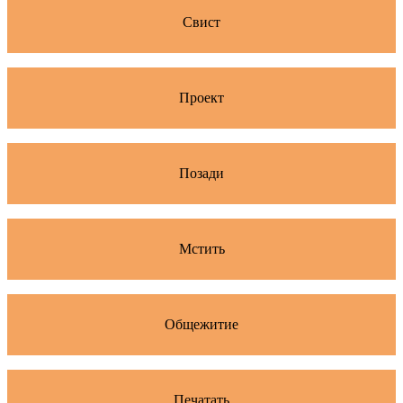
Свист
Проект
Позади
Мстить
Общежитие
Печатать