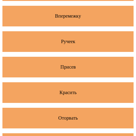
Вперемежку
Ручеек
Присев
Красить
Оторвать