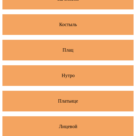
Костыль
Плац
Нутро
Платьице
Лицевой