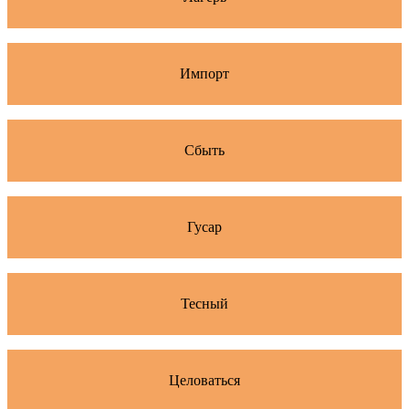
Импорт
Сбыть
Гусар
Тесный
Целоваться