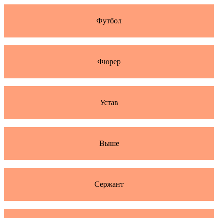
Футбол
Фюрер
Устав
Выше
Сержант