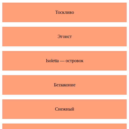
Тоскливо
Эгоист
Isoletta — островок
Беззаконие
Снежный