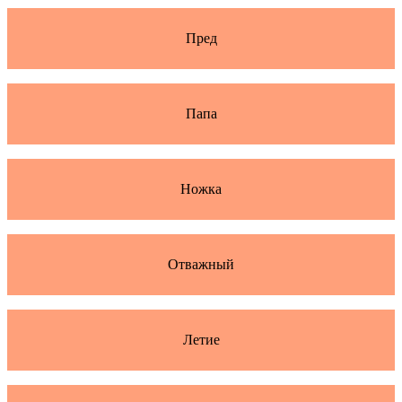
Пред
Папа
Ножка
Отважный
Летие