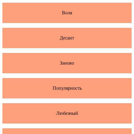
Воля
Десант
Заново
Популярность
Любезный