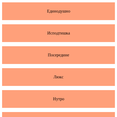
Единодушно
Исподтишка
Посередине
Люкс
Нутро