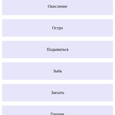
Окисление
Остро
Подыматься
Зыбь
Заехать
Гонщик