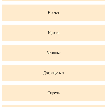
Насчет
Красть
Затишье
Дотронуться
Сиречь