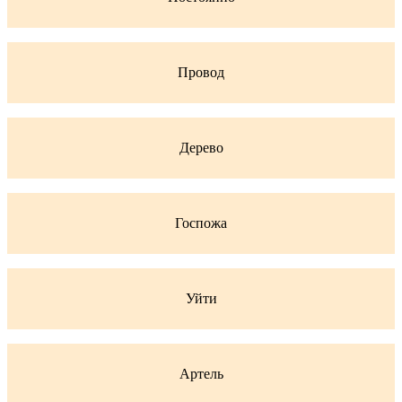
Провод
Дерево
Госпожа
Уйти
Артель