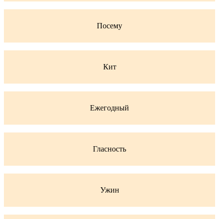
Посему
Кит
Ежегодный
Гласность
Ужин