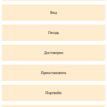
Вид
Гвоздь
Достоверно
Приостановить
Портвейн