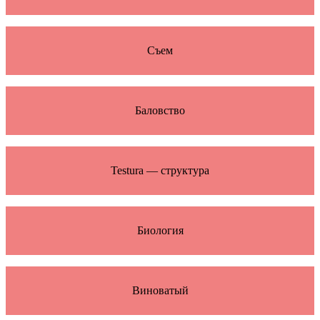
Съем
Баловство
Testura — структура
Биология
Виноватый