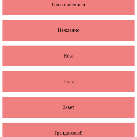
Обыкновенный
Нежданно
Коза
Пуля
Завет
Грандиозный