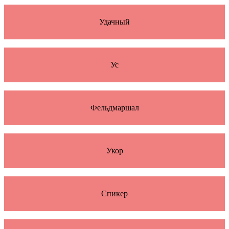
Удачный
Ус
Фельдмаршал
Укор
Спикер