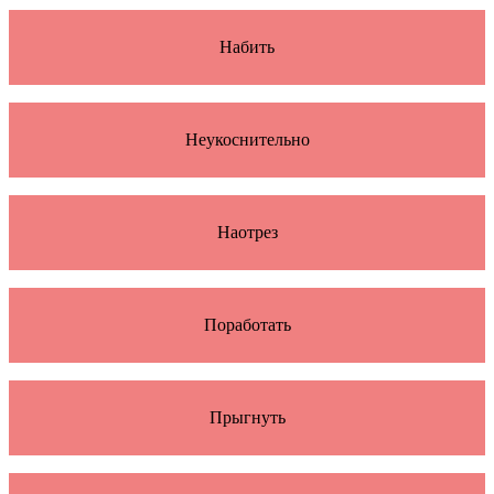
Набить
Неукоснительно
Наотрез
Поработать
Прыгнуть