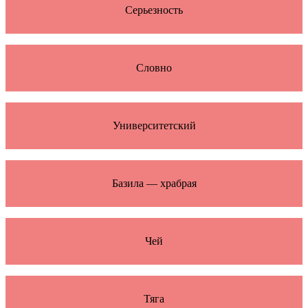
Серьезность
Словно
Университетский
Базила — храбрая
Чей
Тяга