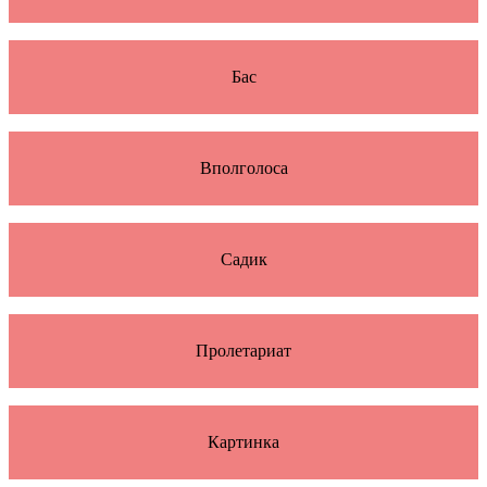
Бас
Вполголоса
Садик
Пролетариат
Картинка