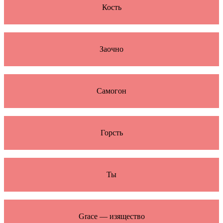
Кость
Заочно
Самогон
Горсть
Ты
Grace — изящество