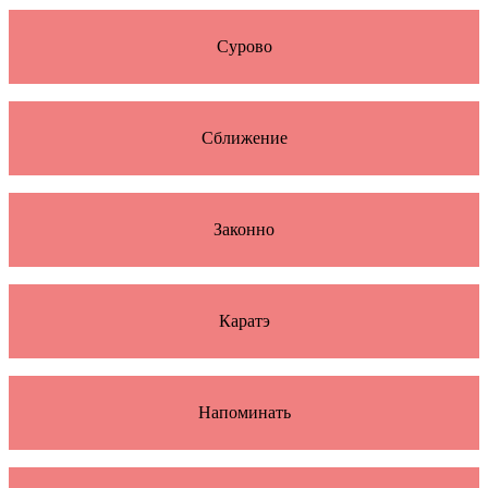
Сурово
Сближение
Законно
Каратэ
Напоминать