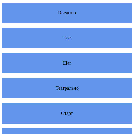
Воедино
Час
Шаг
Театрально
Старт