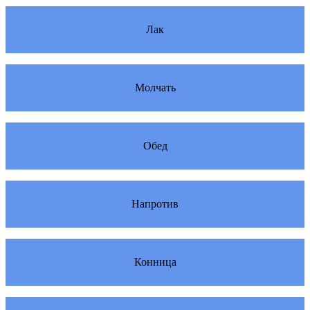
Лак
Молчать
Обед
Напротив
Конница