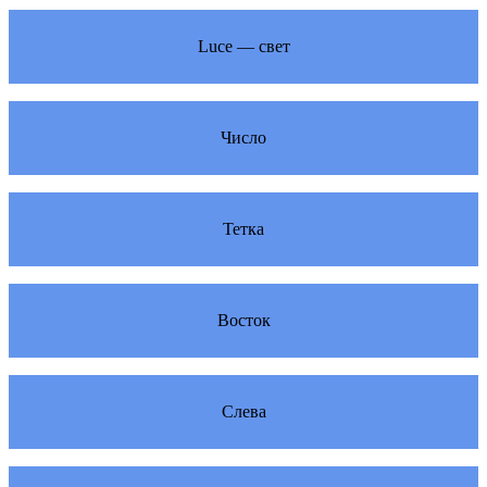
Luce — свет
Число
Тетка
Восток
Слева