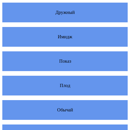
Дружный
Имидж
Показ
Плод
Обычай