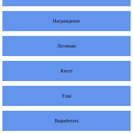
Награждение
Легонько
Кисет
Езда
Выработать