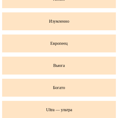
Изумленно
Европеец
Вьюга
Богато
Ultra — ультра