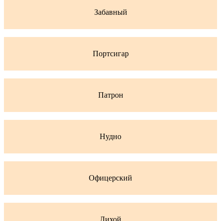
Забавный
Портсигар
Патрон
Нудно
Офицерский
Лихой