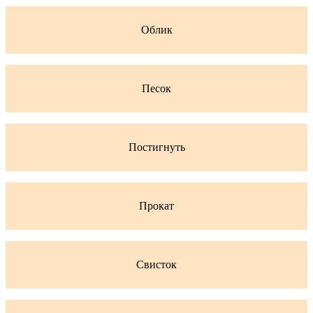
Облик
Песок
Постигнуть
Прокат
Свисток