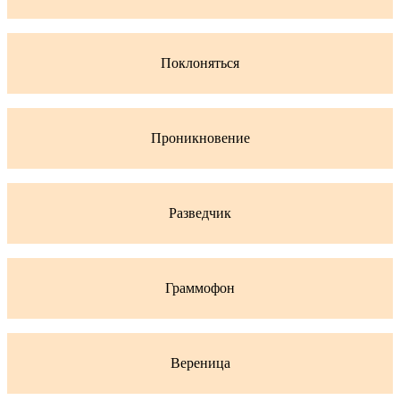
Поклоняться
Проникновение
Разведчик
Граммофон
Вереница