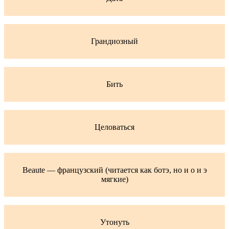
Грандиозный
Бить
Целоваться
Beaute — французский (читается как ботэ, но и о и э
мягкие)
Утонуть