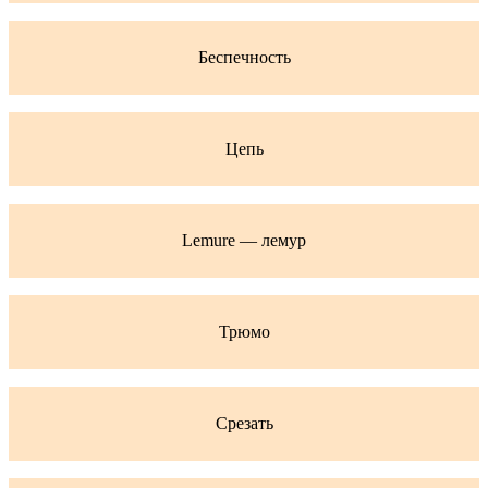
Беспечность
Цепь
Lemure — лемур
Трюмо
Срезать