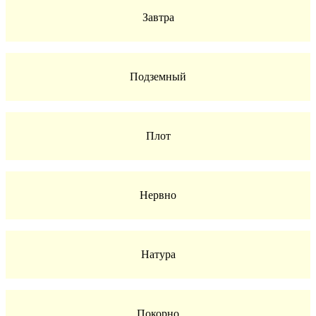
Завтра
Подземный
Плот
Нервно
Натура
Покорно