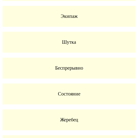
Экипаж
Шутка
Беспрерывно
Состояние
Жеребец