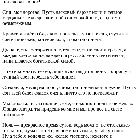
поцеловать в нос!
Спи, моя дорогая! Пусть ласковый бархат ночи и теплое
мерцанье звезд сделают твой сон спокойным, сладким и
безмятежным!
Кроватка ждёт тебя давно, постель скучает очень, стучится
сон в твоё окно, котенок мой, спокойной ночи!
Душа пусть восторженно путешествует по своим грезам, а
каждая клеточка наслаждается расслабленностью и негой,
напитывается богатырской силой.
Тихо в комнате, темно, лишь луна глядит в окно. Попрошу я
лунный свет передать тебе привет!
Стемнело, месяц на порог, спокойной ночи мой дружок. Пусть
сон твой будет сладок очень, ничто его не потревожит.
Мы заболтались за полночь уже, спокойной ночи тебе желаю.
Я знаю завтра, ты придешь ко мне и мы про все на свете
поболтаем.
Ночь — прекрасное время суток, ведь можно, не отвлекаясь
ни на что, думать о тебе, вспоминать глаза, улыбку, голос…
Ну а тебе я, конечно же, желаю уютного, нежного и