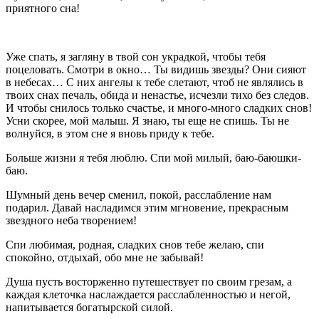
приятного сна!
Уже спать, я загляну в твой сон украдкой, чтобы тебя
поцеловать. Смотри в окно… Ты видишь звезды? Они сияют
в небесах… С них ангелы к тебе слетают, чтоб не являлись в
твоих снах печаль, обида и ненастье, исчезли тихо без следов.
И чтобы снилось только счастье, и много-много сладких снов!
Усни скорее, мой малыш. Я знаю, ты еще не спишь. Ты не
волнуйся, в этом сне я вновь приду к тебе.
Больше жизни я тебя люблю. Спи мой милый, баю-баюшки-
баю.
Шумный день вечер сменил, покой, расслабление нам
подарил. Давай насладимся этим мгновение, прекрасным
звездного неба творением!
Спи любимая, родная, сладких снов тебе желаю, спи
спокойно, отдыхай, обо мне не забывай!
Душа пусть восторженно путешествует по своим грезам, а
каждая клеточка наслаждается расслабленностью и негой,
напитывается богатырской силой.