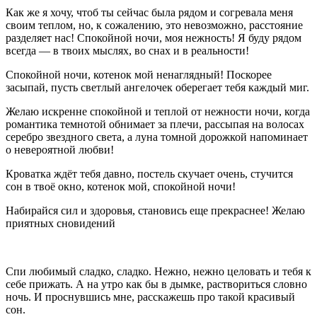
Как же я хочу, чтоб ты сейчас была рядом и согревала меня
своим теплом, но, к сожалению, это невозможно, расстояние
разделяет нас! Спокойной ночи, моя нежность! Я буду рядом
всегда — в твоих мыслях, во снах и в реальности!
Спокойной ночи, котенок мой ненаглядный! Поскорее
засыпай, пусть светлый ангелочек оберегает тебя каждый миг.
Желаю искренне спокойной и теплой от нежности ночи, когда
романтика темнотой обнимает за плечи, рассыпая на волосах
серебро звездного света, а луна томной дорожкой напоминает
о невероятной любви!
Кроватка ждёт тебя давно, постель скучает очень, стучится
сон в твоё окно, котенок мой, спокойной ночи!
Набирайся сил и здоровья, становись еще прекраснее! Желаю
приятных сновидений
Спи любимый сладко, сладко. Нежно, нежно целовать и тебя к
себе прижать. А на утро как бы в дымке, раствориться словно
ночь. И проснувшись мне, расскажешь про такой красивый
сон.