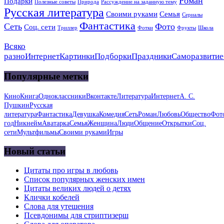
Роман
Подарки
Полезные советы
Природа
Рассуждение на заданную тему
Русская литература
Своими руками
Семья
Сериалы
Фантастика
Сеть
Фото
Соц. сети
Триллер
Фотки
Фрукты
Школа
Всяко
разно
Интернет
Картинки
Подборки
Праздники
Саморазвитие
Популярные метки
Кино
Книга
Одноклассники
Вконтакте
Литература
Интернет
А. С.
Пушкин
Русская
литература
Фантастика
Девушка
Комедия
Сеть
Роман
Любовь
Общество
Фот
год
Никнейм
Аватарка
Семья
Женщина
Люди
Общение
Открытки
Соц.
сети
Мультфильмы
Своими руками
Игры
Новый статьи
Цитаты про игры в любовь
Список популярных женских имен
Цитаты великих людей о детях
Клички кобелей
Слова для утешения
Псевдонимы для стриптизерш