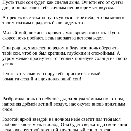
Пусть твой сон будет, как спелая дыня. Очисти его от суеты
дня, и он наградит тебя сочным неповторимым вкусом.
А прекрасные закаты пусть украсят твоё небо, чтобы милым
твоим глазкам в радость было видеть это.
Милый мой, ложись в кровать, уже время отдыхать. Пусть
скорее ночь пройдет, ведь нас завтра встреча ждет.
Спи родная, я мысленно рядом и буду всю ночь оберегать
твой сон, чтоб он был крепким, глубоким и спокойным! А
утром желаю проснуться от теплых поцелуев солнца на твоих
устах!
Пусть в эту славную пору тебе приснится самый
романтический и вдохновляющий сон!
Разбросала ночь по небу звёзды, затянула тёмным полотном,
наполняя дрёмой летний воздух, нас окутав вновь приятным
сном.
Золотой яркой звездой на ночном небе светит для тебя моя
любовь сквозь мрак и холод. Она будет сверкать до скончания
века, охраняя твой хрупкий хрустальный сон от тревог.