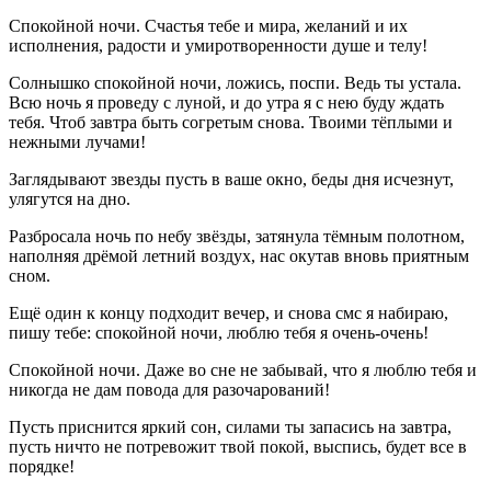
Спокойной ночи. Счастья тебе и мира, желаний и их
исполнения, радости и умиротворенности душе и телу!
Солнышко спокойной ночи, ложись, поспи. Ведь ты устала.
Всю ночь я проведу с луной, и до утра я с нею буду ждать
тебя. Чтоб завтра быть согретым снова. Твоими тёплыми и
нежными лучами!
Заглядывают звезды пусть в ваше окно, беды дня исчезнут,
улягутся на дно.
Разбросала ночь по небу звёзды, затянула тёмным полотном,
наполняя дрёмой летний воздух, нас окутав вновь приятным
сном.
Ещё один к концу подходит вечер, и снова смс я набираю,
пишу тебе: спокойной ночи, люблю тебя я очень-очень!
Спокойной ночи. Даже во сне не забывай, что я люблю тебя и
никогда не дам повода для разочарований!
Пусть приснится яркий сон, силами ты запасись на завтра,
пусть ничто не потревожит твой покой, выспись, будет все в
порядке!