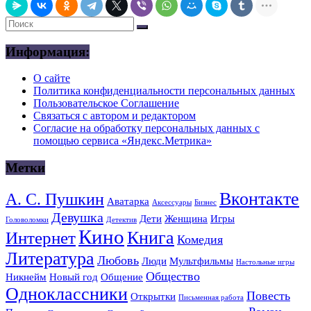
Информация:
О сайте
Политика конфиденциальности персональных данных
Пользовательское Соглашение
Связаться с автором и редактором
Согласие на обработку персональных данных с
помощью сервиса «Яндекс.Метрика»
Метки
Вконтакте
А. С. Пушкин
Аватарка
Аксессуары
Бизнес
Девушка
Дети
Женщина
Игры
Головоломки
Детектив
Кино
Книга
Интернет
Комедия
Литература
Любовь
Люди
Мультфильмы
Настольные игры
Общество
Никнейм
Новый год
Общение
Одноклассники
Повесть
Открытки
Письменная работа