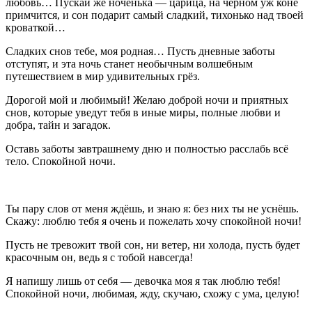
любовь… Пускай же ноченька — царица, на чёрном уж коне
примчится, и сон подарит самый сладкий, тихонько над твоей
кроваткой…
Сладких снов тебе, моя родная… Пусть дневные заботы
отступят, и эта ночь станет необычным волшебным
путешествием в мир удивительных грёз.
Дорогой мой и любимый! Желаю доброй ночи и приятных
снов, которые уведут тебя в иные миры, полные любви и
добра, тайн и загадок.
Оставь заботы завтрашнему дню и полностью расслабь всё
тело. Спокойной ночи.
Ты пару слов от меня ждёшь, и знаю я: без них ты не уснёшь.
Скажу: люблю тебя я очень и пожелать хочу спокойной ночи!
Пусть не тревожит твой сон, ни ветер, ни холода, пусть будет
красочным он, ведь я с тобой навсегда!
Я напишу лишь от себя — девочка моя я так люблю тебя!
Спокойной ночи, любимая, жду, скучаю, схожу с ума, целую!