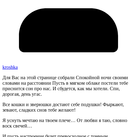
kroshka
Для Вас на этой странице собрали Спокойной ночи своими
словами на расстоянии Пусть в мягком облаке постели тебе
приснится сон про нас. И сбудется, как мы хотели. Спи,
дорогая, день угас.
Все кошки и зверюшки достают себе подушки! Фыркают,
зевают, сладких снов тебе желают!
Я уснуть мечтаю на твоем плече… От любви я таю, словно
воск свечей…
И пусть настроение будет превосходное с томным