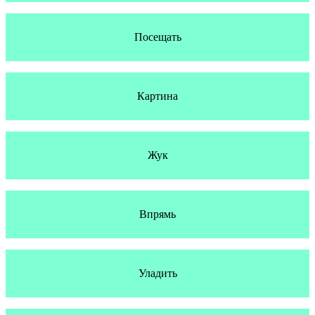
Посещать
Картина
Жук
Впрямь
Уладить