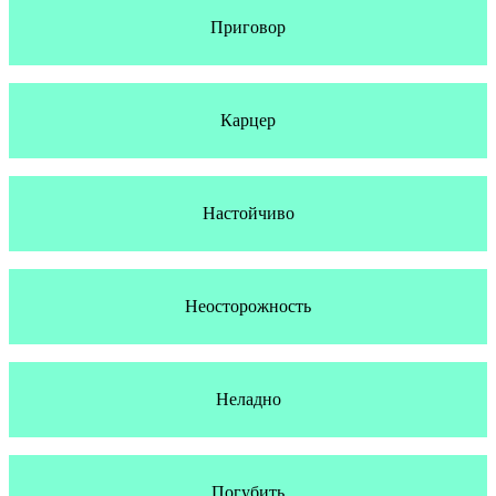
Приговор
Карцер
Настойчиво
Неосторожность
Неладно
Погубить