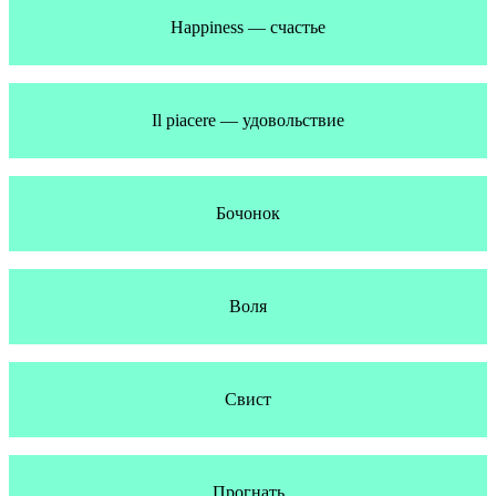
Happiness — счастье
Il piacere — удовольствие
Бочонок
Воля
Свист
Прогнать