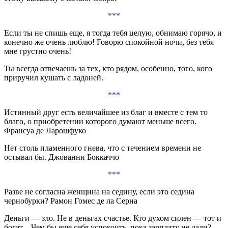
***
Если ты не спишь еще, я тогда тебя целую, обнимаю горячо, и
конечно же очень люблю! Говорю спокойной ночи, без тебя
мне грустно очень!
Ты всегда отвечаешь за тех, кто рядом, особенно, того, кого
приручил кушать с ладоней.
***
Истинный друг есть величайшее из благ и вместе с тем то
благо, о приобретении которого думают меньше всего.
Франсуа де Ларошфуко
Нет столь пламенного гнева, что с течением времени не
остывал бы. Джованни Боккаччо
***
Разве не согласна женщина на седину, если это седина
чернобурки? Рамон Гомес де ла Серна
Деньги — зло. Не в деньгах счастье. Кто духом силен — тот и
богат…Чем бы еще себя успокоить, пока зарплату не дали?