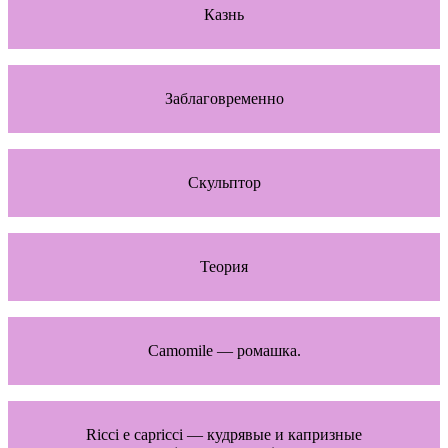
Казнь
Заблаговременно
Скульптор
Теория
Camomile — ромашка.
Ricci e capricci — кудрявые и капризные