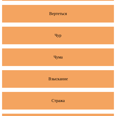
Вертеться
Чур
Чума
Взыскание
Стража