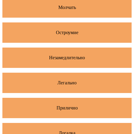
Молчать
Остроумие
Незамедлительно
Легально
Прилично
Догадка