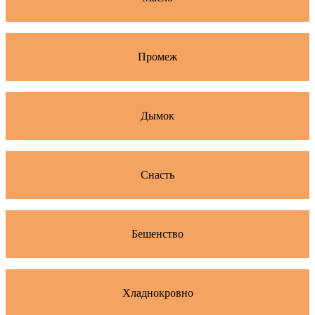
Промеж
Дымок
Снасть
Бешенство
Хладнокровно