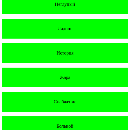
Неглупый
Ладонь
История
Жара
Снабжение
Больной