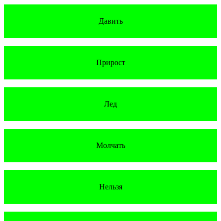
Давить
Прирост
Лед
Молчать
Нельзя