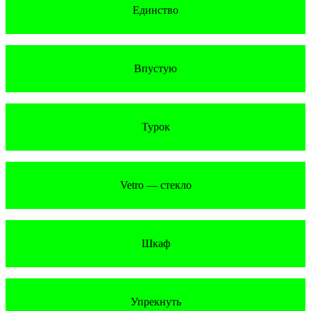
Единство
Впустую
Турок
Vetro — стекло
Шкаф
Упрекнуть