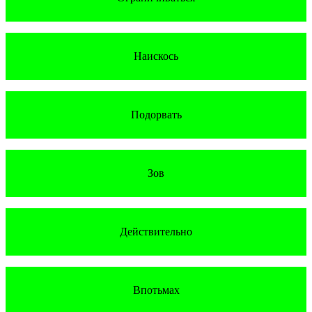
Наискось
Подорвать
Зов
Действительно
Впотьмах