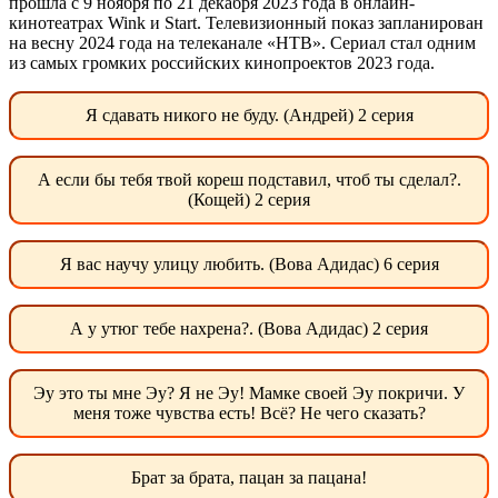
прошла с 9 ноября по 21 декабря 2023 года в онлайн-
кинотеатрах Wink и Start. Телевизионный показ запланирован
на весну 2024 года на телеканале «НТВ». Сериал стал одним
из самых громких российских кинопроектов 2023 года.
Я сдавать никого не буду. (Андрей) 2 серия
А если бы тебя твой кореш подставил, чтоб ты сделал?.
(Кощей) 2 серия
Я вас научу улицу любить. (Вова Адидас) 6 серия
А у утюг тебе нахрена?. (Вова Адидас) 2 серия
Эу это ты мне Эу? Я не Эу! Мамке своей Эу покричи. У
меня тоже чувства есть! Всё? Не чего сказать?
Брат за брата, пацан за пацана!