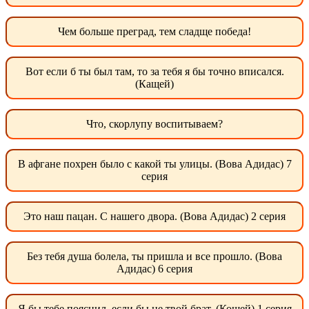
Чем больше преград, тем сладще победа!
Вот если б ты был там, то за тебя я бы точно вписался.
(Кащей)
Что, скорлупу воспитываем?
В афгане похрен было с какой ты улицы. (Вова Адидас) 7
серия
Это наш пацан. С нашего двора. (Вова Адидас) 2 серия
Без тебя душа болела, ты пришла и все прошло. (Вова
Адидас) 6 серия
Я бы тебе пояснил, если бы не твой брат. (Кощей) 1 серия