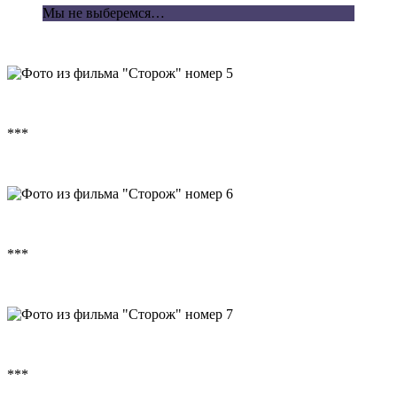
Мы не выберемся…
***
***
***