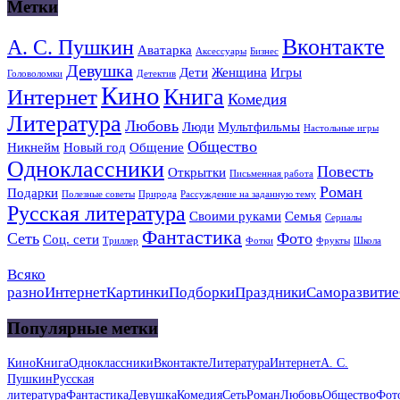
Метки
Вконтакте
А. С. Пушкин
Аватарка
Аксессуары
Бизнес
Девушка
Дети
Женщина
Игры
Головоломки
Детектив
Кино
Книга
Интернет
Комедия
Литература
Любовь
Люди
Мультфильмы
Настольные игры
Общество
Никнейм
Новый год
Общение
Одноклассники
Повесть
Открытки
Письменная работа
Роман
Подарки
Полезные советы
Природа
Рассуждение на заданную тему
Русская литература
Своими руками
Семья
Сериалы
Фантастика
Сеть
Фото
Соц. сети
Триллер
Фотки
Фрукты
Школа
Всяко
разно
Интернет
Картинки
Подборки
Праздники
Саморазвитие
Популярные метки
Кино
Книга
Одноклассники
Вконтакте
Литература
Интернет
А. С.
Пушкин
Русская
литература
Фантастика
Девушка
Комедия
Сеть
Роман
Любовь
Общество
Фот