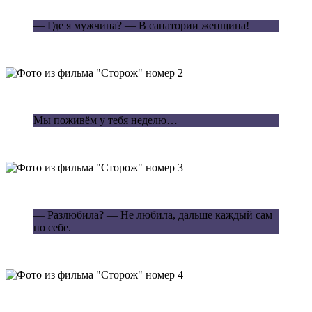
— Где я мужчина? — В санатории женщина!
Мы поживём у тебя неделю…
— Разлюбила? — Не любила, дальше каждый сам
по себе.