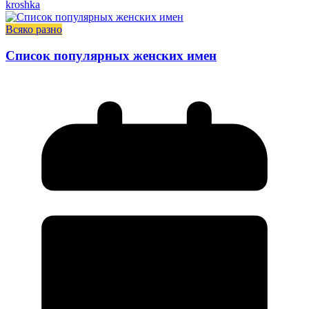
kroshka
Всяко разно
Список популярных женских имен