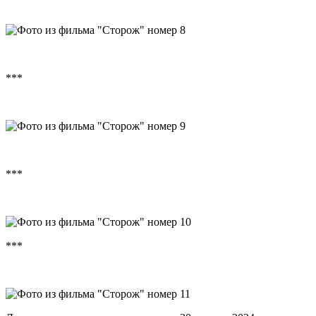
***
***
***