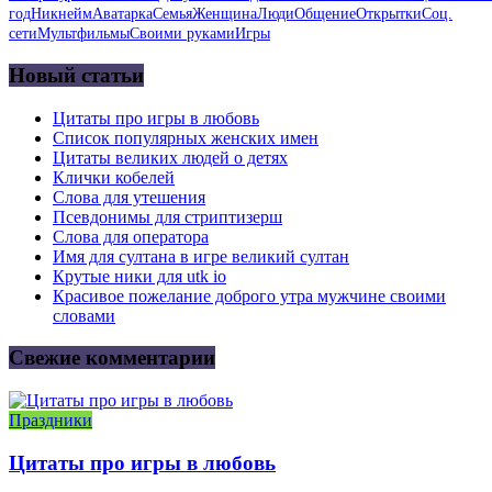
год
Никнейм
Аватарка
Семья
Женщина
Люди
Общение
Открытки
Соц.
сети
Мультфильмы
Своими руками
Игры
Новый статьи
Цитаты про игры в любовь
Список популярных женских имен
Цитаты великих людей о детях
Клички кобелей
Слова для утешения
Псевдонимы для стриптизерш
Слова для оператора
Имя для султана в игре великий султан
Крутые ники для utk io
Красивое пожелание доброго утра мужчине своими
словами
Свежие комментарии
Праздники
Цитаты про игры в любовь