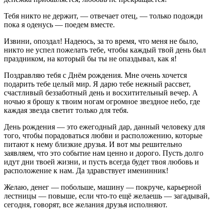
Тебя никто не держит, — отвечает отец, — только подожди
пока я оденусь — поедем вместе.
Извини, опоздал! Надеюсь, за то время, что меня не было,
никто не успел пожелать тебе, чтобы каждый твой день был
праздником, на который бы ты не опаздывал, как я!
Поздравляю тебя с Днём рождения. Мне очень хочется
подарить тебе целый мир. Я дарю тебе нежный рассвет,
счастливый беззаботный день и восхитительный вечер. А
ночью я брошу к твоим ногам огромное звездное небо, где
каждая звезда светит только для тебя.
День рождения — это ежегодный дар, данный человеку для
того, чтобы порадоваться любви и расположению, которые
питают к нему близкие друзья. И вот мы решительно
заявляем, что это событие нам ценно и дорого. Пусть долго
идут дни твоей жизни, и пусть всегда будет твоя любовь и
расположение к нам. Да здравствует именинник!
Желаю, денег — побольше, машину — покруче, карьерной
лестницы — повыше, если что-то ещё желаешь — загадывай,
сегодня, говорят, все желания друзья исполняют.