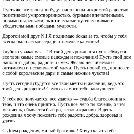
Пусть же все твои дни будут наполнены искристой радостью,
позитивной умиротворенностью, бурными впечатленьями,
новыми озареньями, экзотическими путешествиями и
убедительными победами мудрости.
Дорогой мой друг N.! Я поднимаю бокал за то, чтобы у тебя
всегда было легкое сердце и тяжелые карманы!
Глубоко уважаемая…! В твой день рождения пусть сбудутся
все твои самые смелые надежды и пожелания! Пусть твой дом
наполнит добро, радость и смех. Желаю несгибаемого
оптимизма и нескончаемой удачи. Пусть новый год принесет
с собой королевские дары и самые нежные чувства!
Пусть сегодня сбудутся все твои мечты и желания, ведь это
твой день рождения! Самого- самого тебе наилучшего!
У тебя все получается, все удается — судьба благосклонна к
тебе, и это очень приятно. Пусть все, чего ты хочешь, о чем
мечтаешь, сбывается быстро, легко и красиво. В день
рождения я хочу пожелать тебе радости, добра, здоровья и
удачи.
С Днем рождения, милый братишка! Хочу сказать тебе