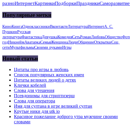
разно
Интернет
Картинки
Подборки
Праздники
Саморазвитие
Популярные метки
Кино
Книга
Одноклассники
Вконтакте
Литература
Интернет
А. С.
Пушкин
Русская
литература
Фантастика
Девушка
Комедия
Сеть
Роман
Любовь
Общество
Фот
год
Никнейм
Аватарка
Семья
Женщина
Люди
Общение
Открытки
Соц.
сети
Мультфильмы
Своими руками
Игры
Новый статьи
Цитаты про игры в любовь
Список популярных женских имен
Цитаты великих людей о детях
Клички кобелей
Слова для утешения
Псевдонимы для стриптизерш
Слова для оператора
Имя для султана в игре великий султан
Крутые ники для utk io
Красивое пожелание доброго утра мужчине своими
словами