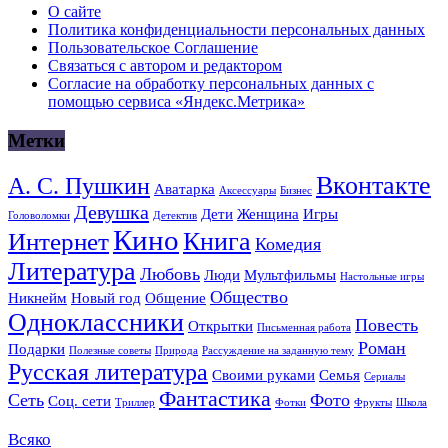
О сайте
Политика конфиденциальности персональных данных
Пользовательское Соглашение
Связаться с автором и редактором
Согласие на обработку персональных данных с
помощью сервиса «Яндекс.Метрика»
Метки
Вконтакте
А. С. Пушкин
Аватарка
Аксессуары
Бизнес
Девушка
Дети
Женщина
Игры
Головоломки
Детектив
Кино
Книга
Интернет
Комедия
Литература
Любовь
Люди
Мультфильмы
Настольные игры
Общество
Никнейм
Новый год
Общение
Одноклассники
Повесть
Открытки
Письменная работа
Роман
Подарки
Полезные советы
Природа
Рассуждение на заданную тему
Русская литература
Своими руками
Семья
Сериалы
Фантастика
Сеть
Фото
Соц. сети
Триллер
Фотки
Фрукты
Школа
Всяко