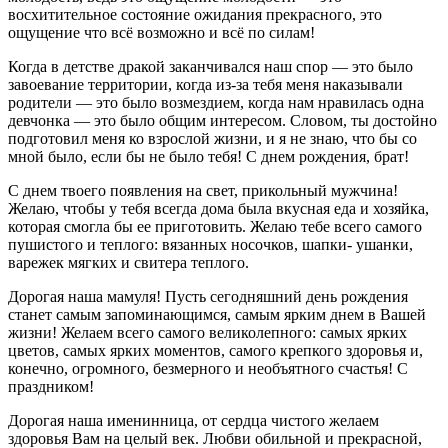
восхитительное состояние ожидания прекрасного, это
ощущение что всё возможно и всё по силам!
Когда в детстве дракой заканчивался наш спор — это было
завоевание территории, когда из-за тебя меня наказывали
родители — это было возмездием, когда нам нравилась одна
девчонка — это было общим интересом. Словом, ты достойно
подготовил меня ко взрослой жизни, и я не знаю, что бы со
мной было, если бы не было тебя! С днем рождения, брат!
С днем твоего появления на свет, прикольный мужчина!
Желаю, чтобы у тебя всегда дома была вкусная еда и хозяйка,
которая смогла бы ее приготовить. Желаю тебе всего самого
пушистого и теплого: вязанных носочков, шапки- ушанки,
варежек мягких и свитера теплого.
Дорогая наша мамуля! Пусть сегодняшний день рождения
станет самым запоминающимся, самым ярким днем в Вашей
жизни! Желаем всего самого великолепного: самых ярких
цветов, самых ярких моментов, самого крепкого здоровья и,
конечно, огромного, безмерного и необъятного счастья! С
праздником!
Дорогая наша именинница, от сердца чистого желаем
здоровья Вам на целый век. Любви обильной и прекрасной,