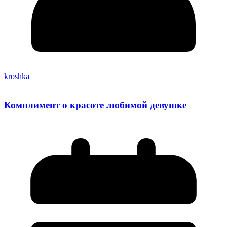
kroshka
Комплимент о красоте любимой девушке