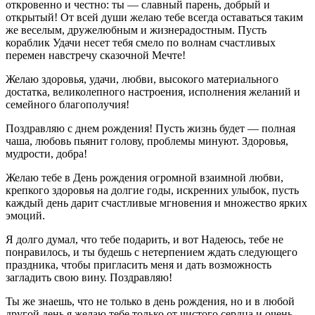
откровенно и честно: ты — славный парень, добрый и
открытый! От всей души желаю тебе всегда оставаться таким
же веселым, дружелюбным и жизнерадостным. Пусть
кораблик Удачи несет тебя смело по волнам счастливых
перемен навстречу сказочной Мечте!
Желаю здоровья, удачи, любви, высокого материального
достатка, великолепного настроения, исполнения желаний и
семейного благополучия!
Поздравляю с днем рождения! Пусть жизнь будет — полная
чаша, любовь пьянит голову, проблемы минуют. Здоровья,
мудрости, добра!
Желаю тебе в День рождения огромной взаимной любви,
крепкого здоровья на долгие годы, искренних улыбок, пусть
каждый день дарит счастливые мгновения и множество ярких
эмоций.
Я долго думал, что тебе подарить, и вот Надеюсь, тебе не
понравилось, и ты будешь с нетерпением ждать следующего
праздника, чтобы пригласить меня и дать возможность
загладить свою вину. Поздравляю!
Ты же знаешь, что не только в день рождения, но и в любой
другой день я желаю тебе только от чистого сердца и очень