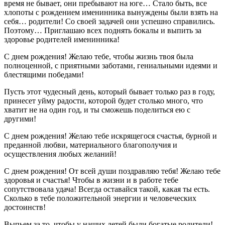
время не бывает, они пребывают на юге… Стало быть, все
хлопоты с рождением именинника вынуждены были взять на
себя… родители! Со своей задачей они успешно справились.
Поэтому… Приглашаю всех поднять бокалы и выпить за
здоровье родителей именинника!
С днем рождения! Желаю тебе, чтобы жизнь твоя была
полноценной, с приятными заботами, гениальными идеями и
блестящими победами!
Пусть этот чудесный день, который бывает только раз в году,
принесет уйму радости, которой будет столько много, что
хватит не на один год, и ты сможешь поделиться ею с
другими!
С днем рождения! Желаю тебе искрящегося счастья, бурной и
преданной любви, материального благополучия и
осуществления любых желаний!
С днем рождения! От всей души поздравляю тебя! Желаю тебе
здоровья и счастья! Чтобы в жизни и в работе тебе
сопутствовала удача! Всегда оставайся такой, какая ты есть.
Сколько в тебе положительной энергии и человеческих
достоинств!
Выпьем за то, чтобы у наших детей были богатые родители!