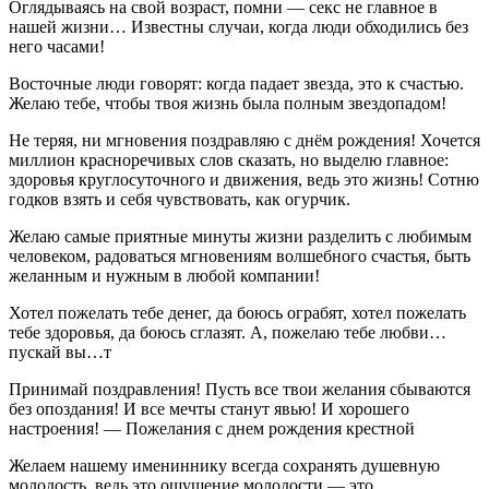
Оглядываясь на свой возраст, помни — секс не главное в
нашей жизни… Известны случаи, когда люди обходились без
него часами!
Восточные люди говорят: когда падает звезда, это к счастью.
Желаю тебе, чтобы твоя жизнь была полным звездопадом!
Не теряя, ни мгновения поздравляю с днём рождения! Хочется
миллион красноречивых слов сказать, но выделю главное:
здоровья круглосуточного и движения, ведь это жизнь! Сотню
годков взять и себя чувствовать, как огурчик.
Желаю самые приятные минуты жизни разделить с любимым
человеком, радоваться мгновениям волшебного счастья, быть
желанным и нужным в любой компании!
Хотел пожелать тебе денег, да боюсь ограбят, хотел пожелать
тебе здоровья, да боюсь сглазят. А, пожелаю тебе любви…
пускай вы…т
Принимай поздравления! Пусть все твои желания сбываются
без опоздания! И все мечты станут явью! И хорошего
настроения! — Пожелания с днем рождения крестной
Желаем нашему имениннику всегда сохранять душевную
молодость, ведь это ощущение молодости — это