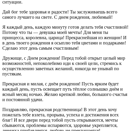
ситуации.
Дай бог тебе здоровья и радости! Ты заслуживаешь всего
самого лучшего на свете. С днем рождения, любимый!
Я каждый день, каждую минуту готов делать тебя счастливой!
Потому что ты — девушка моей мечты! Для меня ты
принцесса, королевна, царица! Прекраснейшая из женщин! И
в день твоего рождения я осыплю тебя цветами и подарками!
Сделаю этот день самым счастливым!
Дружище, с Днем рождения! Перед тобой открыт целый мир
возможностей, непоколебимо иди к своей цели, стремись к
осуществлению заветных желаний, никогда не унывай по
пустякам.
Прекрасная и милая, с днём рождения! Пусть ярким будет
каждый день, пусть освещает путь тёплое солнышко днём и
ясный месяц ночью. Желаю крепкой любви, большого счастья
и постоянной удачи.
Поздравляю, прекрасная родственница! В этот день хочу
пожелать тебе взлета, прорыва, успеха и достижения всех
благ! И все двери перед тобой пусть открываются, мечты
сбываются, проблемы испаряются, здоровье укрепляется,
денежка прибавляется, любовь не прекращается!