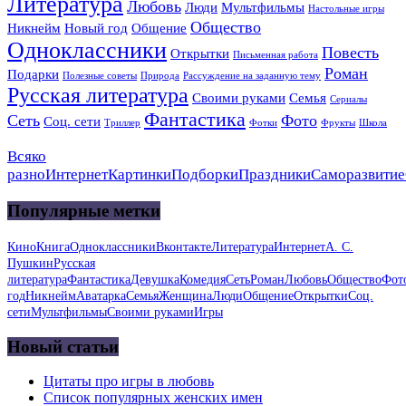
Литература
Любовь
Люди
Мультфильмы
Настольные игры
Общество
Никнейм
Новый год
Общение
Одноклассники
Повесть
Открытки
Письменная работа
Роман
Подарки
Полезные советы
Природа
Рассуждение на заданную тему
Русская литература
Своими руками
Семья
Сериалы
Фантастика
Сеть
Фото
Соц. сети
Триллер
Фотки
Фрукты
Школа
Всяко
разно
Интернет
Картинки
Подборки
Праздники
Саморазвитие
Популярные метки
Кино
Книга
Одноклассники
Вконтакте
Литература
Интернет
А. С.
Пушкин
Русская
литература
Фантастика
Девушка
Комедия
Сеть
Роман
Любовь
Общество
Фот
год
Никнейм
Аватарка
Семья
Женщина
Люди
Общение
Открытки
Соц.
сети
Мультфильмы
Своими руками
Игры
Новый статьи
Цитаты про игры в любовь
Список популярных женских имен