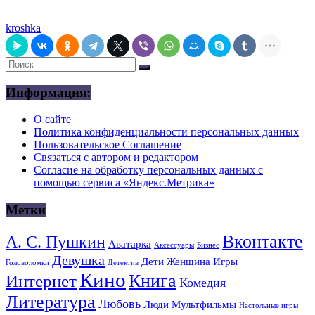
kroshka
Информация:
О сайте
Политика конфиденциальности персональных данных
Пользовательское Соглашение
Связаться с автором и редактором
Согласие на обработку персональных данных с
помощью сервиса «Яндекс.Метрика»
Метки
Вконтакте
А. С. Пушкин
Аватарка
Аксессуары
Бизнес
Девушка
Дети
Женщина
Игры
Головоломки
Детектив
Кино
Книга
Интернет
Комедия
Литература
Любовь
Люди
Мультфильмы
Настольные игры