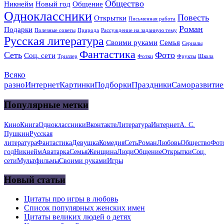
Общество
Никнейм
Новый год
Общение
Одноклассники
Повесть
Открытки
Письменная работа
Роман
Подарки
Полезные советы
Природа
Рассуждение на заданную тему
Русская литература
Своими руками
Семья
Сериалы
Фантастика
Сеть
Фото
Соц. сети
Триллер
Фотки
Фрукты
Школа
Всяко
разно
Интернет
Картинки
Подборки
Праздники
Саморазвитие
Популярные метки
Кино
Книга
Одноклассники
Вконтакте
Литература
Интернет
А. С.
Пушкин
Русская
литература
Фантастика
Девушка
Комедия
Сеть
Роман
Любовь
Общество
Фот
год
Никнейм
Аватарка
Семья
Женщина
Люди
Общение
Открытки
Соц.
сети
Мультфильмы
Своими руками
Игры
Новый статьи
Цитаты про игры в любовь
Список популярных женских имен
Цитаты великих людей о детях