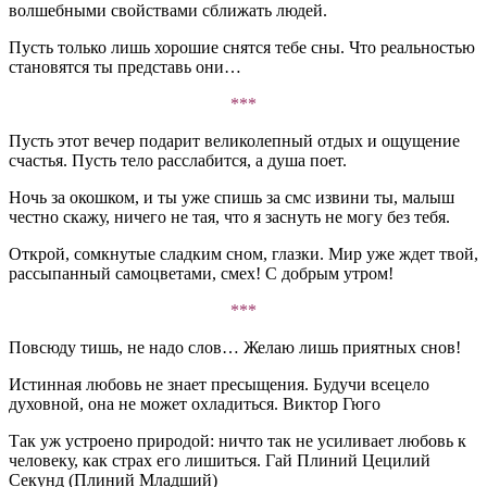
волшебными свойствами сближать людей.
Пусть только лишь хорошие снятся тебе сны. Что реальностью
становятся ты представь они…
***
Пусть этот вечер подарит великолепный отдых и ощущение
счастья. Пусть тело расслабится, а душа поет.
Ночь за окошком, и ты уже спишь за смс извини ты, малыш
честно скажу, ничего не тая, что я заснуть не могу без тебя.
Открой, сомкнутые сладким сном, глазки. Мир уже ждет твой,
рассыпанный самоцветами, смех! С добрым утром!
***
Повсюду тишь, не надо слов… Желаю лишь приятных снов!
Истинная любовь не знает пресыщения. Будучи всецело
духовной, она не может охладиться. Виктор Гюго
Так уж устроено природой: ничто так не усиливает любовь к
человеку, как страх его лишиться. Гай Плиний Цецилий
Секунд (Плиний Младший)