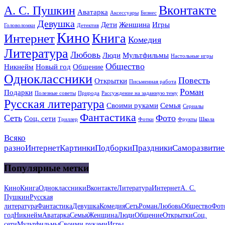
Вконтакте
А. С. Пушкин
Аватарка
Аксессуары
Бизнес
Девушка
Дети
Женщина
Игры
Головоломки
Детектив
Кино
Книга
Интернет
Комедия
Литература
Любовь
Люди
Мультфильмы
Настольные игры
Общество
Никнейм
Новый год
Общение
Одноклассники
Повесть
Открытки
Письменная работа
Роман
Подарки
Полезные советы
Природа
Рассуждение на заданную тему
Русская литература
Своими руками
Семья
Сериалы
Фантастика
Сеть
Фото
Соц. сети
Триллер
Фотки
Фрукты
Школа
Всяко
разно
Интернет
Картинки
Подборки
Праздники
Саморазвитие
Популярные метки
Кино
Книга
Одноклассники
Вконтакте
Литература
Интернет
А. С.
Пушкин
Русская
литература
Фантастика
Девушка
Комедия
Сеть
Роман
Любовь
Общество
Фот
год
Никнейм
Аватарка
Семья
Женщина
Люди
Общение
Открытки
Соц.
сети
Мультфильмы
Своими руками
Игры