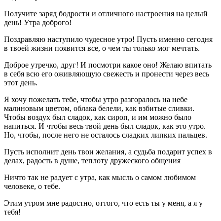
Получите заряд бодрости и отличного настроения на целый
день! Утра доброго!
Поздравляю наступило чудесное утро! Пусть именно сегодня
в твоей жизни появится все, о чем ты только мог мечтать.
Доброе утречко, друг! И посмотри какое оно! Желаю впитать
в себя всю его оживляющую свежесть и пронести через весь
этот день.
Я хочу пожелать тебе, чтобы утро разгоралось на небе
малиновым цветом, облака белели, как взбитые сливки.
Чтобы воздух был сладок, как сироп, и им можно было
напиться. И чтобы весь твой день был сладок, как это утро.
Но, чтобы, после него не осталось сладких липких пальцев.
Пусть исполнит день твои желания, а судьба подарит успех в
делах, радость в душе, теплоту дружеского общения
Ничто так не радует с утра, как мысль о самом любимом
человеке, о тебе.
Этим утром мне радостно, оттого, что есть ты у меня, а я у
тебя!