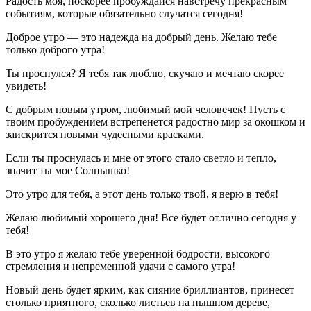
Радость моя, поскорее пробуждайся навстречу прекрасным
событиям, которые обязательно случатся сегодня!
Доброе утро — это надежда на добрый день. Желаю тебе
только доброго утра!
Ты проснулся? Я тебя так люблю, скучаю и мечтаю скорее
увидеть!
С добрым новым утром, любимый мой человечек! Пусть с
твоим пробуждением встрепенется радостно мир за окошком и
заискрится новыми чудесными красками.
Если ты проснулась и мне от этого стало светло и тепло,
значит ты мое Солнышко!
Это утро для тебя, а этот день только твой, я верю в тебя!
Желаю любимый хорошего дня! Все будет отлично сегодня у
тебя!
В это утро я желаю тебе уверенной бодрости, высокого
стремления и непременной удачи с самого утра!
Новый день будет ярким, как сияние бриллиантов, принесет
столько приятного, сколько листьев на пышном дереве,