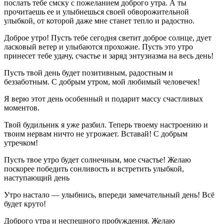
послать тебе смску с пожеланием доброго утра. А ты
прочитаешь ее и улыбнешься своей обворожительной
улыбкой, от которой даже мне станет тепло и радостно.
Доброе утро! Пусть тебе сегодня светит доброе солнце, дует
ласковый ветер и улыбаются прохожие. Пусть это утро
принесет тебе удачу, счастье и заряд энтузиазма на весь день!
Пусть твой день будет позитивным, радостным и
беззаботным. С добрым утром, мой любимый человечек!
Я верю этот день особенный и подарит массу счастливых
моментов.
Твой будильник я уже разбил. Теперь твоему настроению и
твоим нервам ничто не угрожает. Вставай! С добрым
утречком!
Пусть твое утро будет солнечным, мое счастье! Желаю
поскорее победить сонливость и встретить улыбкой,
наступающий день
Утро настало — улыбнись, впереди замечательный день! Всё
будет круто!
Доброго утра и неспешного пробуждения. Желаю