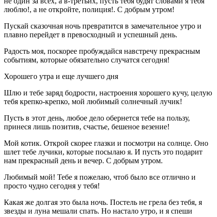
не один за всех, а в-третьих, пусть тебя будят словами я тебя
люблю!, а не откройте, полиция!. С добрым утром!
Пускай сказочная ночь превратится в замечательное утро и
плавно перейдет в превосходный и успешный день.
Радость моя, поскорее пробуждайся навстречу прекрасным
событиям, которые обязательно случатся сегодня!
Хорошего утра и еще лучшего дня
Шлю и тебе заряд бодрости, настроения хорошего кучу, целую
тебя крепко-крепко, мой любимый солнечный лучик!
Пусть в этот день, любое дело обернется тебе на пользу,
принеся лишь позитив, счастье, бешеное везение!
Мой котик. Открой скорее глазки и посмотри на солнце. Оно
шлет тебе лучики, которые посылаю я. И пусть это подарит
нам прекрасный день и вечер. С добрым утром.
Любимый мой! Тебе я пожелаю, чтоб было все отлично и
просто чудно сегодня у тебя!
Какая же долгая это была ночь. Постель не грела без тебя, я
звезды и луна мешали спать. Но настало утро, и я спеши