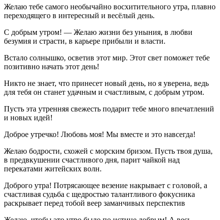
Желаю тебе самого необычайно восхитительного утра, плавно
переходящего в интересный и весёлый день.
С добрым утром! — Желаю жизни без уныния, в любви
безумия и страсти, в карьере прибыли и власти.
Встало солнышко, осветив этот мир. Этот свет поможет тебе
позитивно начать этот день!
Никто не знает, что принесет новый день, но я уверена, ведь
для тебя он станет удачным и счастливым, с добрым утром.
Пусть эта утренняя свежесть подарит тебе много впечатлений
и новых идей!
Доброе утречко! Любовь моя! Мы вместе и это навсегда!
Желаю бодрости, схожей с морским бризом. Пусть твоя душа,
в предвкушении счастливого дня, парит чайкой над
перекатами житейских волн.
Доброго утра! Потрясающее везение накрывает с головой, а
счастливая судьба с щедростью талантливого фокусника
раскрывает перед тобой веер заманчивых перспектив
Желаю, чтобы это утро было по истине добрым! А весь