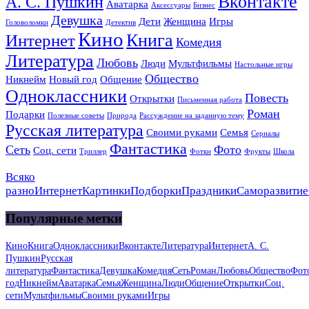
Вконтакте
А. С. Пушкин
Аватарка
Аксессуары
Бизнес
Девушка
Дети
Женщина
Игры
Головоломки
Детектив
Кино
Книга
Интернет
Комедия
Литература
Любовь
Люди
Мультфильмы
Настольные игры
Общество
Никнейм
Новый год
Общение
Одноклассники
Повесть
Открытки
Письменная работа
Роман
Подарки
Полезные советы
Природа
Рассуждение на заданную тему
Русская литература
Своими руками
Семья
Сериалы
Фантастика
Сеть
Фото
Соц. сети
Триллер
Фотки
Фрукты
Школа
Всяко
разно
Интернет
Картинки
Подборки
Праздники
Саморазвитие
Популярные метки
Кино
Книга
Одноклассники
Вконтакте
Литература
Интернет
А. С.
Пушкин
Русская
литература
Фантастика
Девушка
Комедия
Сеть
Роман
Любовь
Общество
Фот
год
Никнейм
Аватарка
Семья
Женщина
Люди
Общение
Открытки
Соц.
сети
Мультфильмы
Своими руками
Игры