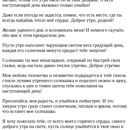
наступающий день вызывал только улыбки!
Даже если погода не задастся, помни, что есть место, где ты
всегда найдёшь тепло моё сердце. Доброе утро, родной!
Желаю удачного дня, и вспоминать меня! И немного скучать
обо мне в этом прекрасном дне.
Пусть утро наполнит чарующим светом весь грядущий день,
каждая его солнечная минута придаст тебе энергии!
Солнышко ты мое ненаглядное, открывай по быстрей свои
глазки, ведь настало давно теплое утречко. Доброе утречко
Моя любовь тихонечко и незаметно подкрадется к тебе сквозь
стекло лучами утреннего солнышка и поцелует нежно в щеку,
спускаясь к шее и томно шепча тебе пожелания на
наступающий день!
Просыпайся, моя радость, и улыбнись побыстрее. И это
хмурое утро сразу станет солнечным, теплым и ярким, потому
что встанет мое солнышко.
Я хочу пожелать тебе, от всего моего горячего сердца, самого
доброго утра на свете, пусть солнце улыбнётся в твоё окно и