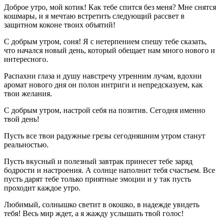
Доброе утро, мой котик! Как тебе спится без меня? Мне снятся
кошмары, и я мечтаю встретить следующий рассвет в
защитном коконе твоих объятий!
С добрым утром, соня! Я с нетерпением спешу тебе сказать,
что начался новый день, который обещает нам много нового и
интересного.
Распахни глаза и душу навстречу утренним лучам, вдохни
аромат нового дня он полон интриги и непредсказуем, как
твои желания.
С добрым утром, настрой себя на позитив. Сегодня именно
твой день!
Пусть все твои радужные грезы сегодняшним утром станут
реальностью.
Пусть вкусный и полезный завтрак принесет тебе заряд
бодрости и настроения. А солнце наполнит тебя счастьем. Все
пусть дарят тебе только приятные эмоции и у так пусть
проходит каждое утро.
Любимый, солнышко светит в окошко, в надежде увидеть
тебя! Весь мир ждет, а я жажду услышать твой голос!