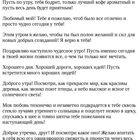
Пусть по утру, тебя бодрит, только лучший кофе ароматный и
пусть весь день будет приятным!
Любимый мой! Тебе я пожелаю, чтоб было все отлично и
просто чудно сегодня у тебя!
Этим утром я желаю, чтобы ты был полон желаний и сил для
новых добрых созиданий! Я верю в тебя!
Поздравляю наступило чудесное утро! Пусть именно сегодня
в твоей жизни появится все, о чем ты только мог мечтать.
Хорошего дня. Хорошей дороги, хороших идей! Пусть
встретится много хороших людей!
Доброго утра! Посмотри, как прекрасен мир, как красивы
деревья, как звонко поют птицы, а небо высокое и ясное от
солнечного света!
Моя любовь тихонечко и незаметно подкрадется к тебе сквозь
стекло лучами утреннего солнышка и поцелует нежно в щеку,
спускаясь к шее и томно шепча тебе пожелания на
наступающий день!
Доброе утречко, друг! И посмотри какое оно! Желаю впитать
в себя всю его оживляющую свежесть и пронести через весь