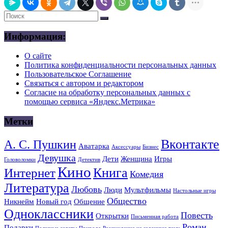
Информация:
О сайте
Политика конфиденциальности персональных данных
Пользовательское Соглашение
Связаться с автором и редактором
Согласие на обработку персональных данных с
помощью сервиса «Яндекс.Метрика»
Метки
Вконтакте
А. С. Пушкин
Аватарка
Аксессуары
Бизнес
Девушка
Дети
Женщина
Игры
Головоломки
Детектив
Кино
Книга
Интернет
Комедия
Литература
Любовь
Люди
Мультфильмы
Настольные игры
Общество
Никнейм
Новый год
Общение
Одноклассники
Повесть
Открытки
Письменная работа
Роман
Подарки