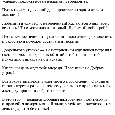
успешно покорять новые вершины и горизонты.
Пусть твой сегодняшний день пролетит на одном легком
дыхании!
Любимый я жду тебя с нетерпением! Желаю всего дня тебе с
везеньем! Ты в моей жизни главный! Любимый мой герой!
Пусть нежное пение птиц наполнит твою душу вдохновением
и радостью и поможет достигать и творить!
Добренького утречка — я с нетерпением жду нашей встречи и
светлого момента крепких объятий, чтобы нежно к тебе
прижаться и никуда не отпускать.
Классный день ждет тебя впереди! Просыпайся с Добрым
утром!
Все вокруг затаилось и ждет твоего пробуждения. Открывай
глазки скорее и разреши нежному солнышку приласкать тебя,
а ветерку принести добрые новости.
В это утро — зарядись хорошим настроением, позитивом и
отправляйся покорять мир. Я знаю, у тебя всё получится, этот
день подарит тебе счастье!