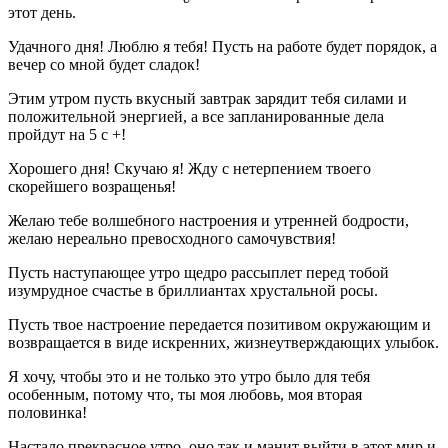
этот день.
Удачного дня! Люблю я тебя! Пусть на работе будет порядок, а
вечер со мной будет сладок!
Этим утром пусть вкусный завтрак зарядит тебя силами и
положительной энергией, а все запланированные дела
пройдут на 5 с +!
Хорошего дня! Скучаю я! Жду с нетерпением твоего
скорейшего возращенья!
Желаю тебе волшебного настроения и утренней бодрости,
желаю нереально превосходного самочувствия!
Пусть наступающее утро щедро рассыплет перед тобой
изумрудное счастье в бриллиантах хрустальной росы.
Пусть твое настроение передается позитивом окружающим и
возвращается в виде искренних, жизнеутверждающих улыбок.
Я хочу, чтобы это и не только это утро было для тебя
особенным, потому что, ты моя любовь, моя вторая
половинка!
Настало прекрасное утро, оно так и манит выйти в этот мир и