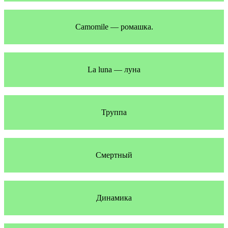
Camomile — ромашка.
La luna — луна
Труппа
Смертный
Динамика