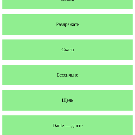
Раздражать
Скала
Бессильно
Щель
Dante — данте