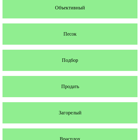
Объективный
Песок
Подбор
Продать
Загорелый
Врасплох