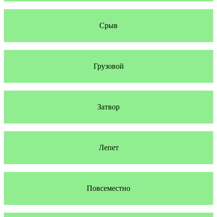
Срыв
Грузовой
Затвор
Лепет
Повсеместно