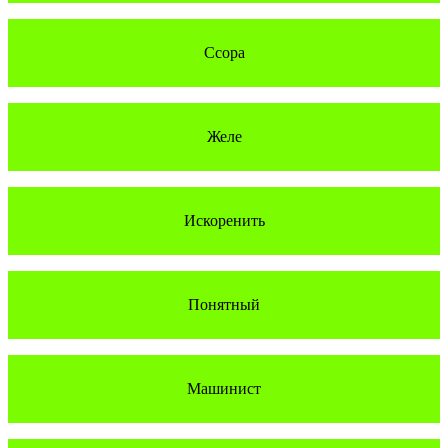
Ссора
Желе
Искоренить
Понятный
Машинист