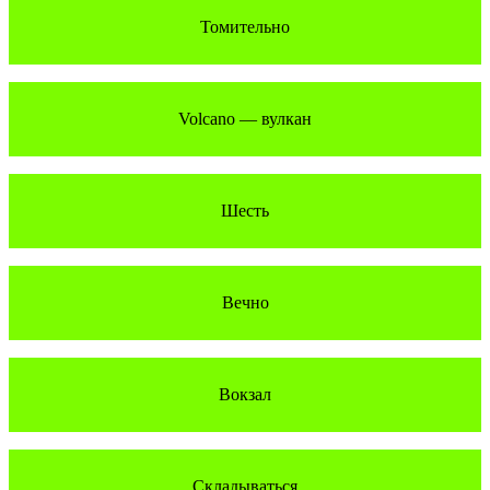
Томительно
Volcano — вулкан
Шесть
Вечно
Вокзал
Складываться