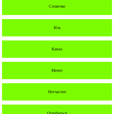
Словечко
Иль
Канал
Менее
Несчастие
Ошибиться