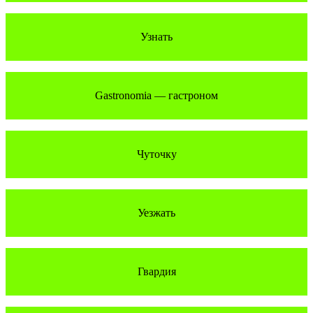
Узнать
Gastronomia — гастроном
Чуточку
Уезжать
Гвардия