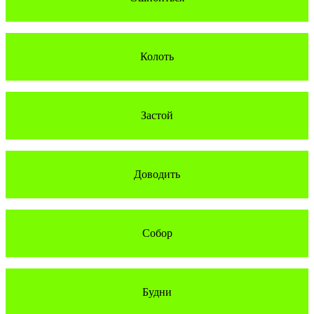
Колоть
Застой
Доводить
Собор
Будни