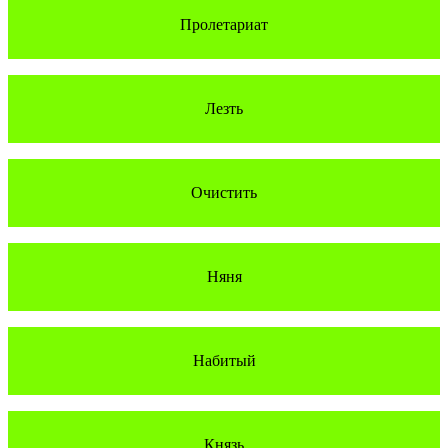
Пролетариат
Лезть
Очистить
Няня
Набитый
Князь