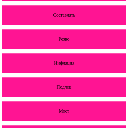
Составлять
Резво
Инфляция
Подлец
Мост