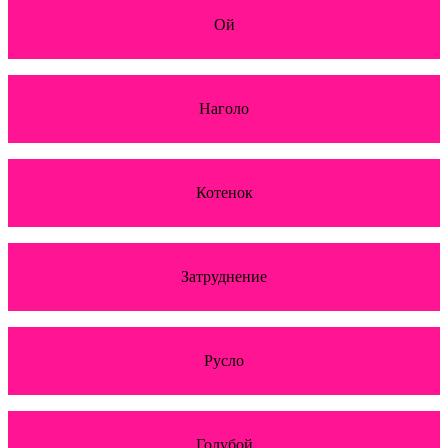
Ой
Наголо
Котенок
Затруднение
Русло
Голубой