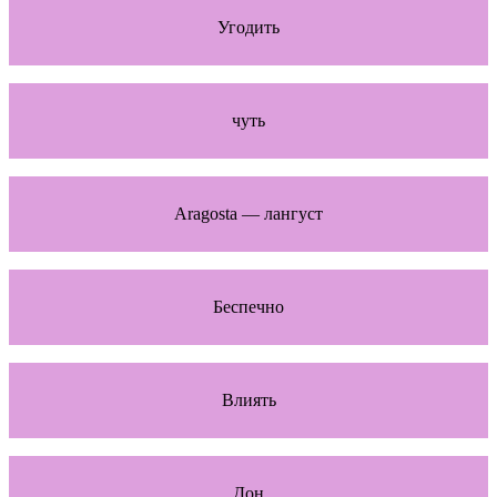
Угодить
чуть
Aragosta — лангуст
Беспечно
Влиять
Дон