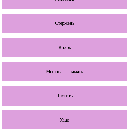
Стержень
Вихрь
Memoria — память
Чистить
Удар