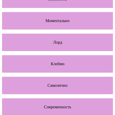
Моментально
Лорд
Клеймо
Самолично
Современность