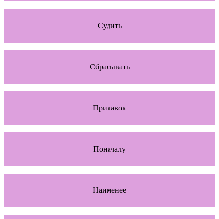
Судить
Сбрасывать
Прилавок
Поначалу
Наименее