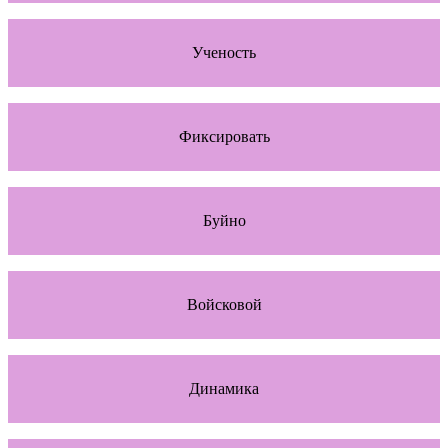
Ученость
Фиксировать
Буйно
Войсковой
Динамика