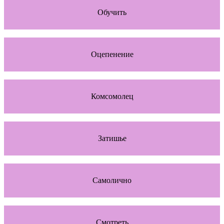
Обучить
Оцепенение
Комсомолец
Затишье
Самолично
Смотреть