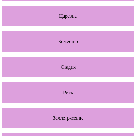
Царевна
Божество
Стадия
Риск
Землетрясение