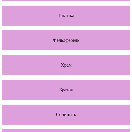
Тактика
Фельдфебель
Храм
Браток
Сочинить