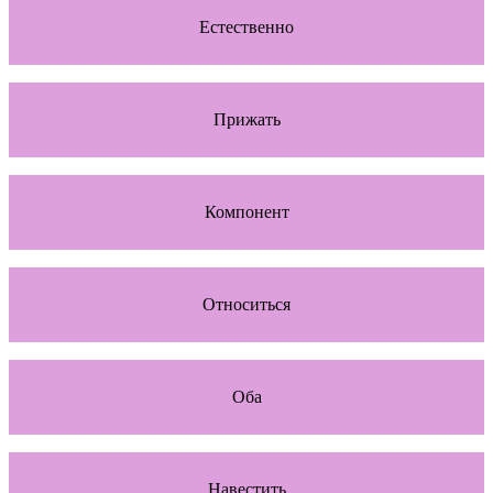
Естественно
Прижать
Компонент
Относиться
Оба
Навестить