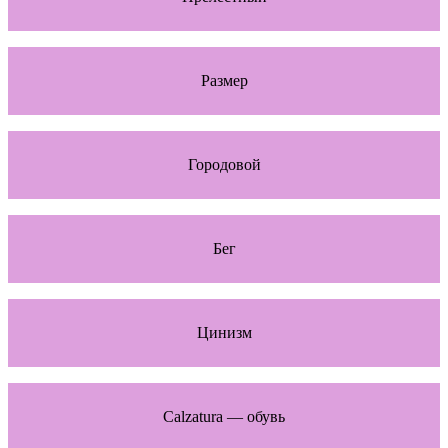
Размер
Городовой
Бег
Цинизм
Calzatura — обувь