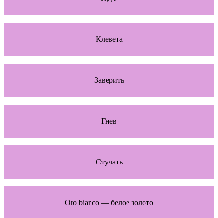
Клевета
Заверить
Гнев
Стучать
Oro bianco — белое золото