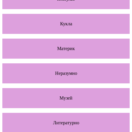
Кукла
Материк
Неразумно
Музей
Литературно