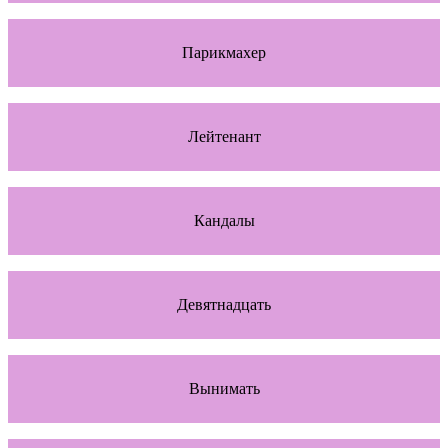
Парикмахер
Лейтенант
Кандалы
Девятнадцать
Вынимать