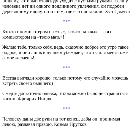
нищему, который отовсюду уходит с пустыми руками. Если у
человека нет ни одного подлинного увлечения, он подобен
деревянному идолу, стоит там, где его поставили. Хун Цзычэн
***
Кто-то с компьютером на «ты», кто-то на «вы»… а я с
компьютером на «твою мать»!
Желаю тебе, только себя, ведь, сказочно доброе это утро такое
бодрое, и оно лишь в лучшем убеждает, что ты для меня тоже
самое желаешь!
***
Всегда выгляди хорошо, только потому что случайно можешь
встреть своего бывшего)
Смерть достаточно близка, чтобы можно было не страшиться
жизни. Фридрих Ницше
***
Человеку даны две руки на тот конец, дабы он, принимая
левою, раздавал правою. Козьма Прутков