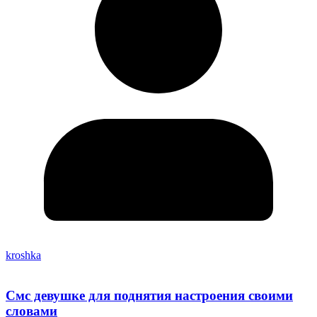
kroshka
Смс девушке для поднятия настроения своими
словами