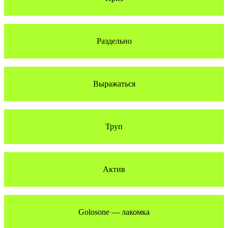
Раздельно
Выражаться
Труп
Актив
Golosone — лакомка