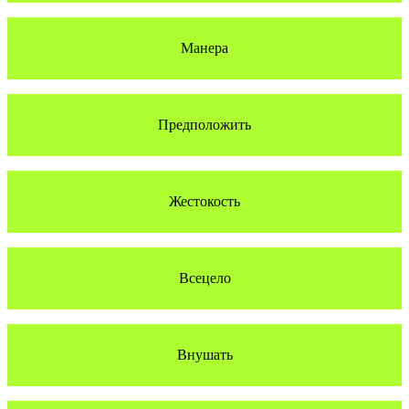
Манера
Предположить
Жестокость
Всецело
Внушать