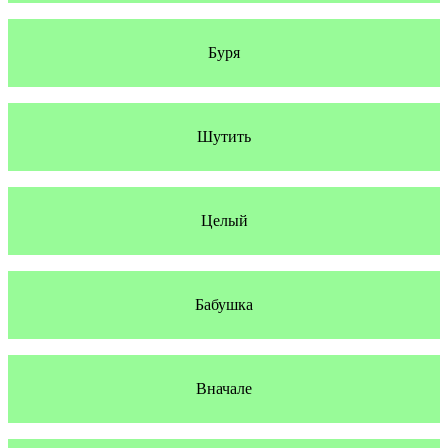
Буря
Шутить
Целый
Бабушка
Вначале