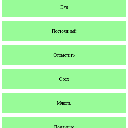
Пуд
Постоянный
Отомстить
Орех
Мякоть
Подлинно