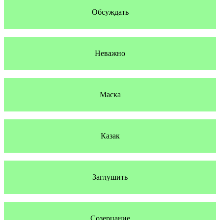
Обсуждать
Неважно
Маска
Казак
Заглушить
Созерцание