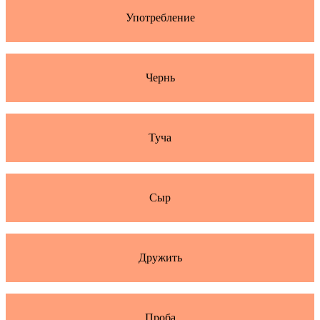
Употребление
Чернь
Туча
Сыр
Дружить
Проба