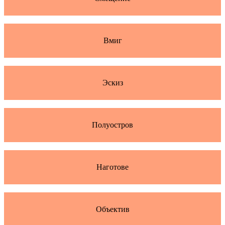
Вмиг
Эскиз
Полуостров
Наготове
Объектив