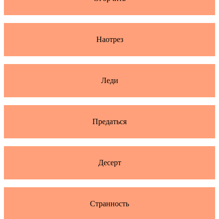
Наотрез
Леди
Предаться
Десерт
Странность