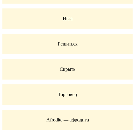
Игла
Решиться
Скрыть
Торговец
Afrodite — афродита