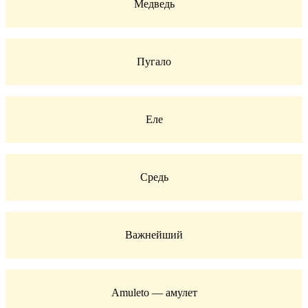
Медведь
Пугало
Еле
Средь
Важнейший
Amuleto — амулет