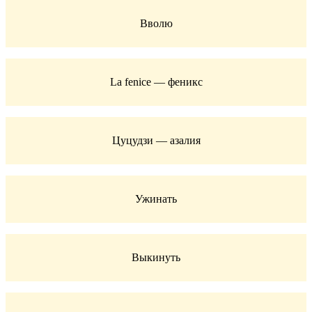
Вволю
La fenice — феникс
Цуцудзи — азалия
Ужинать
Выкинуть