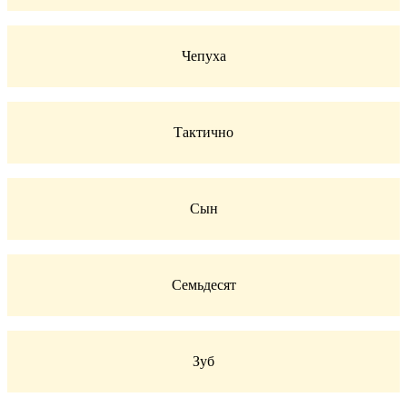
Чепуха
Тактично
Сын
Семьдесят
Зуб