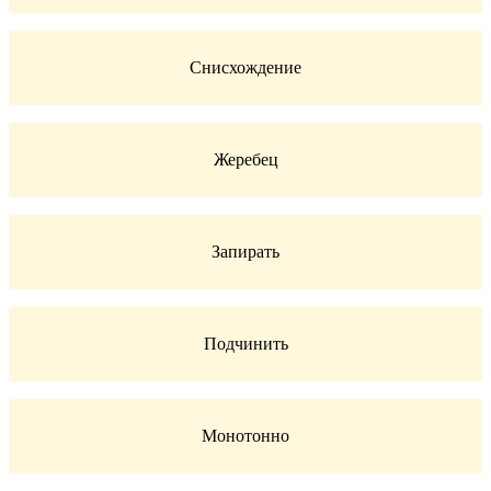
Снисхождение
Жеребец
Запирать
Подчинить
Монотонно