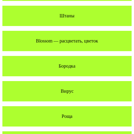
Штаны
Blossom — расцветать, цветок
Бородка
Вирус
Роща