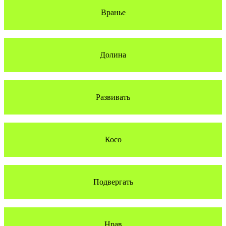
Вранье
Долина
Развивать
Косо
Подвергать
Нрав