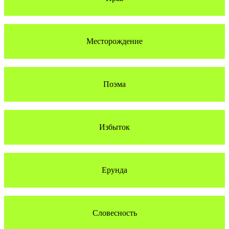
Месторождение
Поэма
Избыток
Ерунда
Словесность