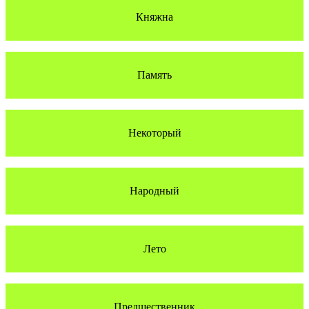
Княжна
Память
Некоторый
Народный
Лето
Предшественник