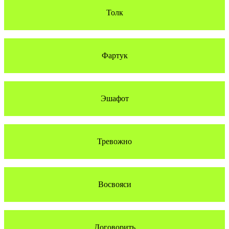
Толк
Фартук
Эшафот
Тревожно
Восвояси
Договорить