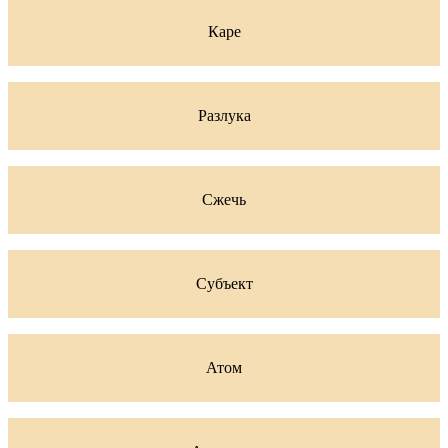
Каре
Разлука
Сжечь
Субъект
Атом