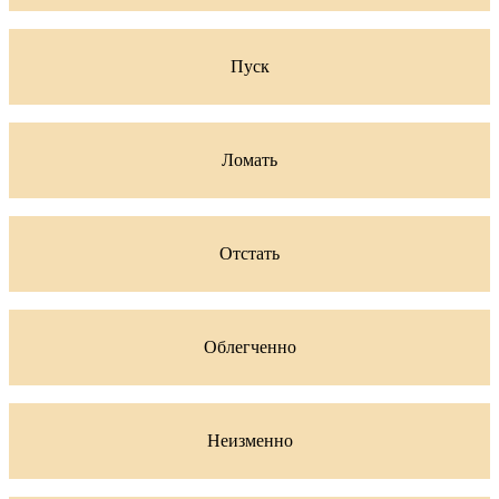
Пуск
Ломать
Отстать
Облегченно
Неизменно