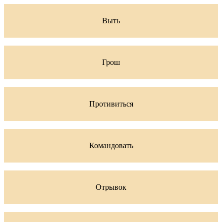
Выть
Грош
Противиться
Командовать
Отрывок