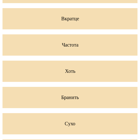
Вкратце
Частота
Хоть
Бранить
Сухо