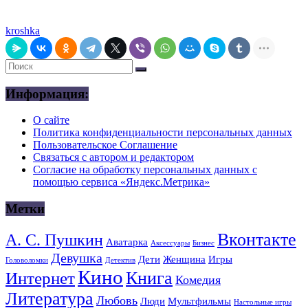
kroshka
Информация:
О сайте
Политика конфиденциальности персональных данных
Пользовательское Соглашение
Связаться с автором и редактором
Согласие на обработку персональных данных с
помощью сервиса «Яндекс.Метрика»
Метки
Вконтакте
А. С. Пушкин
Аватарка
Аксессуары
Бизнес
Девушка
Дети
Женщина
Игры
Головоломки
Детектив
Кино
Книга
Интернет
Комедия
Литература
Любовь
Люди
Мультфильмы
Настольные игры