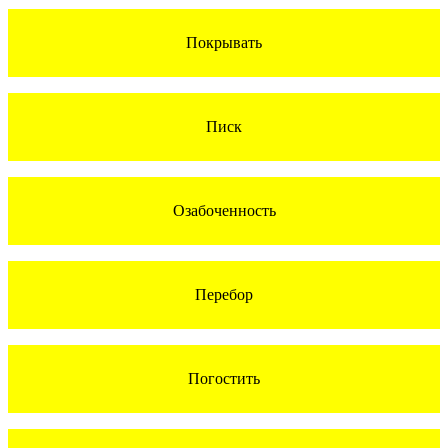
Покрывать
Писк
Озабоченность
Перебор
Погостить