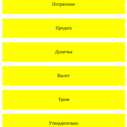
Потрясение
Продать
Душечка
Вылет
Трюм
Утвердительно