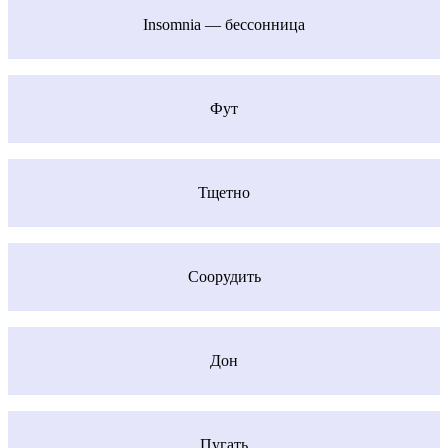
Insomnia — бессонница
Фут
Тщетно
Соорудить
Дон
Пугать