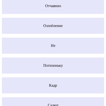
Отчаянно
Озлобление
Не
Потихоньку
Кадр
Салют