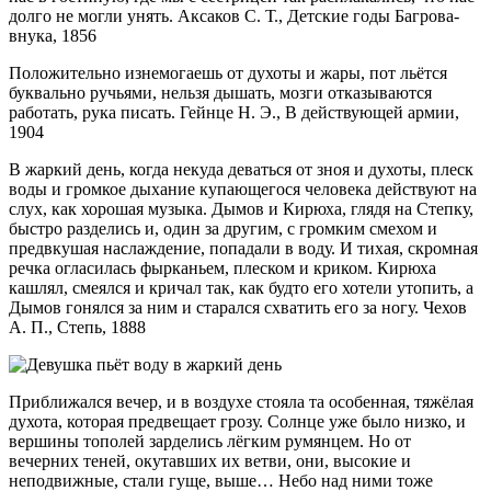
долго не могли унять. Аксаков С. Т., Детские годы Багрова-
внука, 1856
Положительно изнемогаешь от духоты и жары, пот льётся
буквально ручьями, нельзя дышать, мозги отказываются
работать, рука писать. Гейнце Н. Э., В действующей армии,
1904
В жаркий день, когда некуда деваться от зноя и духоты, плеск
воды и громкое дыхание купающегося человека действуют на
слух, как хорошая музыка. Дымов и Кирюха, глядя на Степку,
быстро разделись и, один за другим, с громким смехом и
предвкушая наслаждение, попадали в воду. И тихая, скромная
речка огласилась фырканьем, плеском и криком. Кирюха
кашлял, смеялся и кричал так, как будто его хотели утопить, а
Дымов гонялся за ним и старался схватить его за ногу. Чехов
А. П., Степь, 1888
Приближался вечер, и в воздухе стояла та особенная, тяжёлая
духота, которая предвещает грозу. Солнце уже было низко, и
вершины тополей зарделись лёгким румянцем. Но от
вечерних теней, окутавших их ветви, они, высокие и
неподвижные, стали гуще, выше… Небо над ними тоже