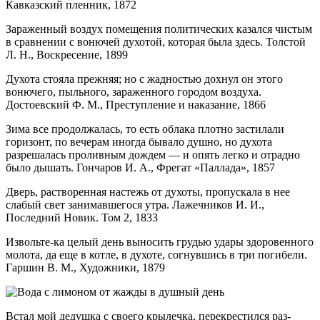
Кавказский пленник, 1872
Зараженный воздух помещения политических казался чистым
в сравнении с вонючей духотой, которая была здесь. Толстой
Л. Н., Воскресение, 1899
Духота стояла прежняя; но с жадностью дохнул он этого
вонючего, пыльного, зараженного городом воздуха.
Достоевский Ф. М., Преступление и наказание, 1866
Зима все продолжалась, то есть облака плотно застилали
горизонт, по вечерам иногда бывало душно, но духота
разрешалась проливным дождем — и опять легко и отрадно
было дышать. Гончаров И. А., Фрегат «Паллада», 1857
Дверь, растворенная настежь от духоты, пропускала в нее
слабый свет занимавшегося утра. Лажечников И. И.,
Последний Новик. Том 2, 1833
Извольте-ка целый день выносить грудью удары здоровенного
молота, да еще в котле, в духоте, согнувшись в три погибели.
Гаршин В. М., Художники, 1879
Встал мой дедушка с своего крылечка, перекрестился раз-