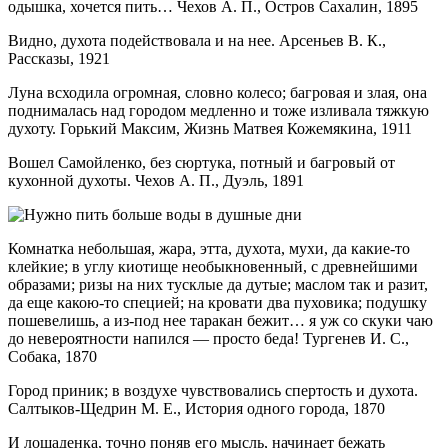
одышка, хочется пить… Чехов А. П., Остров Сахалин, 1895
Видно, духота подействовала и на нее. Арсеньев В. К.,
Рассказы, 1921
Луна всходила огромная, словно колесо; багровая и злая, она
поднималась над городом медленно и тоже изливала тяжкую
духоту. Горький Максим, Жизнь Матвея Кожемякина, 1911
Вошел Самойленко, без сюртука, потный и багровый от
кухонной духоты. Чехов А. П., Дуэль, 1891
Комнатка небольшая, жара, этта, духота, мухи, да какие-то
клейкие; в углу киотище необыкновенный, с древнейшими
образами; ризы на них тусклые да дутые; маслом так и разит,
да еще какою-то специей; на кровати два пуховика; подушку
пошевелишь, а из-под нее таракан бежит… я уж со скуки чаю
до невероятности напился — просто беда! Тургенев И. С.,
Собака, 1870
Город приник; в воздухе чувствовались спертость и духота.
Салтыков-Щедрин М. Е., История одного города, 1870
И лошаденка, точно поняв его мысль, начинает бежать