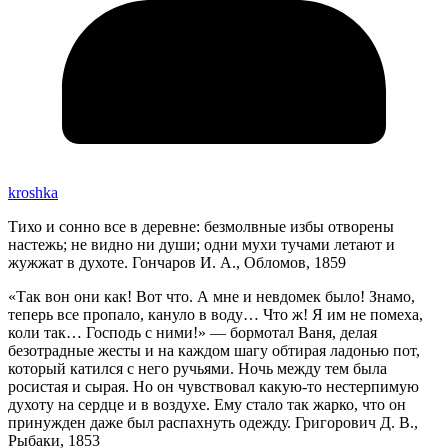
kroshka
Тихо и сонно все в деревне: безмолвные избы отворены
настежь; не видно ни души; одни мухи тучами летают и
жужжат в духоте. Гончаров И. А., Обломов, 1859
«Так вон они как! Вот что. А мне и невдомек было! Знамо,
теперь все пропало, кануло в воду… Что ж! Я им не помеха,
коли так… Господь с ними!» — бормотал Ваня, делая
безотрадные жесты и на каждом шагу обтирая ладонью пот,
который катился с него ручьями. Ночь между тем была
росистая и сырая. Но он чувствовал какую-то нестерпимую
духоту на сердце и в воздухе. Ему стало так жарко, что он
принужден даже был распахнуть одежду. Григорович Д. В.,
Рыбаки, 1853