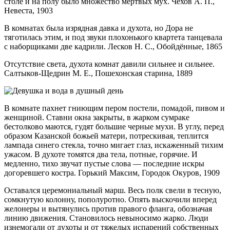
столе и на полу было множество мертвых мух. Чехов А. П.,
Невеста, 1903
В комнатах была изрядная давка и духота, но Дора не
тяготилась этим, и под звуки плохонького квартета танцевала
с наборщиками две кадрили. Лесков Н. С., Обойдённые, 1865
Отсутствие света, духота комнат давили сильнее и сильнее.
Салтыков-Щедрин М. Е., Пошехонская старина, 1889
В комнате пахнет гниющим пером постели, помадой, пивом и
женщиной. Ставни окна закрыты, в жарком сумраке
бестолково маются, гудят большие черные мухи. В углу, перед
образом Казанской божьей матери, потрескивая, теплится
лампада синего стекла, точно мигает глаз, искаженный тихим
ужасом. В духоте томятся два тела, потные, горячие. И
медленно, тихо звучат пустые слова — последние искры
догоревшего костра. Горький Максим, Городок Окуров, 1909
Оставался церемониальный марш. Весь полк свели в тесную,
сомкнутую колонну, пополуротно. Опять выскочили вперед
желонеры и вытянулись против правого фланга, обозначая
линию движения. Становилось невыносимо жарко. Люди
изнемогали от духоты и от тяжелых испарений собственных