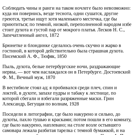
Соблюдать чины и ранги на таком ночлеге было невозможно:
куда ни повернись, везде теснота, одни сушатся, другие
греются, третьи ищут хотя маленького местечка, где бы
приютиться; по темной, низкой, переполненной народом избе
стоит духота и густой пар от мокрого платья. Лесков Н. С.,
Запеча́тленный ангел, 1872
Брюнетке и блондинке сделалось очень скучно и жарко в
гостиной, в которой действительно была страшная духота.
Писемский А. Ф., Тюфяк, 1850
Пыль, духота, белые петербургские ночи, раздражающие
нервы, — вот чем наслаждался он в Петербурге. Достоевский
Ф. М., Вечный муж, 1870
В вестибюле стоял ад; я пробивался среди плеч, спин и
локтей, в духоте, запахе пудры и табаку к лестнице, по
которой сбегали и взбегали разряженные маски. Грин
Александр, Бегущая по волнам, 1928
Посидели в литографии, где было накурено и сильно, до
духоты, пахло тушью и красками; потом пошли в его комнату,
где было накурено, наплевано; на столе возле остывшего
самовара лежала разбитая тарелка с темной бумажкой, и на