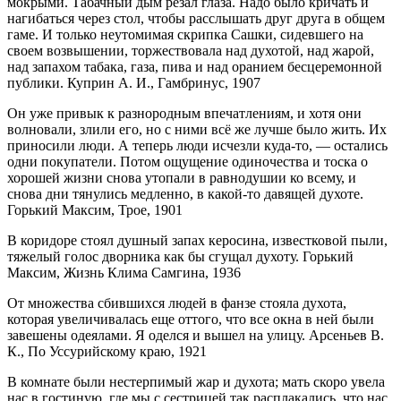
мокрыми. Табачный дым резал глаза. Надо было кричать и
нагибаться через стол, чтобы расслышать друг друга в общем
гаме. И только неутомимая скрипка Сашки, сидевшего на
своем возвышении, торжествовала над духотой, над жарой,
над запахом табака, газа, пива и над оранием бесцеремонной
публики. Куприн А. И., Гамбринус, 1907
Он уже привык к разнородным впечатлениям, и хотя они
волновали, злили его, но с ними всё же лучше было жить. Их
приносили люди. А теперь люди исчезли куда-то, — остались
одни покупатели. Потом ощущение одиночества и тоска о
хорошей жизни снова утопали в равнодушии ко всему, и
снова дни тянулись медленно, в какой-то давящей духоте.
Горький Максим, Трое, 1901
В коридоре стоял душный запах керосина, известковой пыли,
тяжелый голос дворника как бы сгущал духоту. Горький
Максим, Жизнь Клима Самгина, 1936
От множества сбившихся людей в фанзе стояла духота,
которая увеличивалась еще оттого, что все окна в ней были
завешены одеялами. Я оделся и вышел на улицу. Арсеньев В.
К., По Уссурийскому краю, 1921
В комнате были нестерпимый жар и духота; мать скоро увела
нас в гостиную, где мы с сестрицей так расплакались, что нас