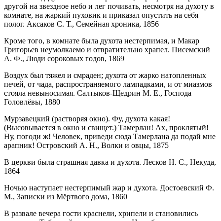
другой на звездное небо и лег почивать, несмотря на духоту в
комнате, на жаркий пуховик и приказал опустить на себя
полог. Аксаков С. Т., Семейная хроника, 1856
Кроме того, в комнате была духота нестерпимая, и Макар
Григорьев неумолкаемо и отвратительно храпел. Писемский
А. Ф., Люди сороковых годов, 1869
Воздух был тяжел и смраден; духота от жарко натопленных
печей, от чада, распространяемого лампадками, и от миазмов
стояла невыносимая. Салтыков-Щедрин М. Е., Господа
Головлёвы, 1880
Мурзавецкий (растворяя окно). Фу, духота какая!
(Высовывается в окно и свищет.) Тамерлан! Ах, проклятый!
Ну, погоди ж! Человек, приведи сюда Тамерлана да подай мне
арапник! Островский А. Н., Волки и овцы, 1875
В церкви была страшная давка и духота. Лесков Н. С., Некуда,
1864
Ночью наступает нестерпимый жар и духота. Достоевский Ф.
М., Записки из Мёртвого дома, 1860
В развале вечера гости краснели, хрипели и становились