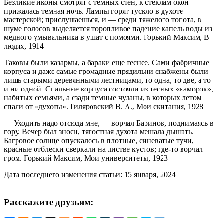
Безликие иконы смотрят с темных стен, к стеклам окон
прижалась темная ночь. Лампы горят тускло в духоте
мастерской; прислушаешься, и — среди тяжелого топота, в
шуме голосов выделяется торопливое падение капель воды из
медного умывальника в ушат с помоями. Горький Максим, В
людях, 1914
Таковы были казармы, а бараки еще теснее. Сами фабричные
корпуса и даже самые громадные прядильни снабжены были
лишь старыми деревянными лестницами, то одна, то две, а то
и ни одной. Спальные корпуса состояли из тесных «каморок»,
набитых семьями, а сзади темные чуланы, в которых летом
спали от «духоты». Гиляровский В. А., Мои скитания, 1928
— Уходить надо отсюда мне, — ворчал Баринов, поднимаясь в
гору. Вечер был зноен, тягостная духота мешала дышать.
Багровое солнце опускалось в плотные, синеватые тучи,
красные отблески сверкали на листве кустов; где-то ворчал
гром. Горький Максим, Мои университеты, 1923
Дата последнего изменения статьи: 15 января, 2024
Расскажите друзьям: