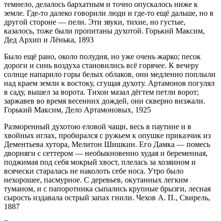
темнело, делалось бархатным и точно опускалось ниже к
земле. Где-то далеко говорили люди и где-то ещё дальше, но в
другой стороне — пели. Эти звуки, тихие, но густые,
казалось, тоже были пропитаны духотой. Горький Максим,
Дед Архип и Лёнька, 1893
Было ещё рано, около полудня, но уже очень жарко; песок
дороги и синь воздуха становились всё горячее. К вечеру
солнце напарило горы белых облаков, они медленно поплыли
над краем земли к востоку, сгущая духоту. Артамонов погулял
в саду, вышел за ворота. Тихон мазал дёгтем петли ворот;
заржавев во время весенних дождей, они скверно визжали.
Горький Максим, Дело Артамоновых, 1925
Разморенный духотою еловой чащи, весь в паутине и в
хвойных иглах, пробирался с ружьем к опушке приказчик из
Дементьева хутора, Мелитон Шишкин. Его Дамка — помесь
дворняги с сеттером — необыкновенно худая и беременная,
поджимая под себя мокрый хвост, плелась за хозяином и
всячески старалась не наколоть себе носа. Утро было
нехорошее, пасмурное. С деревьев, окутанных легким
туманом, и с папоротника сыпались крупные брызги, лесная
сырость издавала острый запах гнили. Чехов А. П., Свирель,
1887