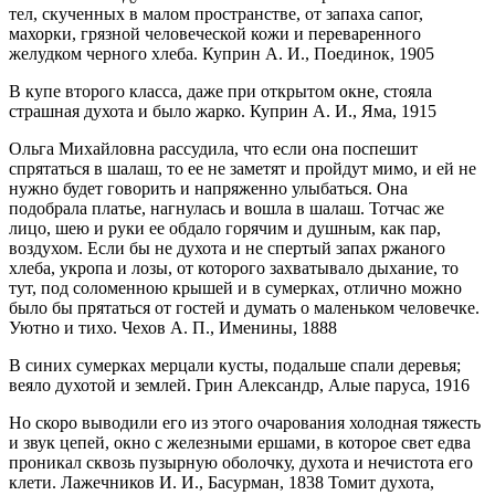
тел, скученных в малом пространстве, от запаха сапог,
махорки, грязной человеческой кожи и переваренного
желудком черного хлеба. Куприн А. И., Поединок, 1905
В купе второго класса, даже при открытом окне, стояла
страшная духота и было жарко. Куприн А. И., Яма, 1915
Ольга Михайловна рассудила, что если она поспешит
спрятаться в шалаш, то ее не заметят и пройдут мимо, и ей не
нужно будет говорить и напряженно улыбаться. Она
подобрала платье, нагнулась и вошла в шалаш. Тотчас же
лицо, шею и руки ее обдало горячим и душным, как пар,
воздухом. Если бы не духота и не спертый запах ржаного
хлеба, укропа и лозы, от которого захватывало дыхание, то
тут, под соломенною крышей и в сумерках, отлично можно
было бы прятаться от гостей и думать о маленьком человечке.
Уютно и тихо. Чехов А. П., Именины, 1888
В синих сумерках мерцали кусты, подальше спали деревья;
веяло духотой и землей. Грин Александр, Алые паруса, 1916
Но скоро выводили его из этого очарования холодная тяжесть
и звук цепей, окно с железными ершами, в которое свет едва
проникал сквозь пузырную оболочку, духота и нечистота его
клети. Лажечников И. И., Басурман, 1838 Томит духота,