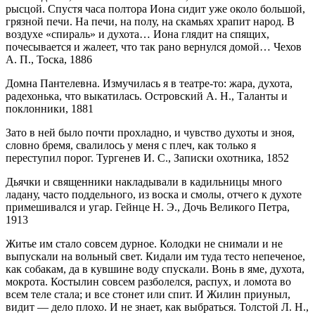
рысцой. Спустя часа полтора Иона сидит уже около большой,
грязной печи. На печи, на полу, на скамьях храпит народ. В
воздухе «спираль» и духота… Иона глядит на спящих,
почесывается и жалеет, что так рано вернулся домой… Чехов
А. П., Тоска, 1886
Домна Пантелевна. Измучилась я в театре-то: жара, духота,
радехонька, что выкатилась. Островский А. Н., Таланты и
поклонники, 1881
Зато в ней было почти прохладно, и чувство духоты и зноя,
словно бремя, свалилось у меня с плеч, как только я
переступил порог. Тургенев И. С., Записки охотника, 1852
Дьячки и священники накладывали в кадильницы много
ладану, часто поддельного, из воска и смолы, отчего к духоте
примешивался и угар. Гейнце Н. Э., Дочь Великого Петра,
1913
Житье им стало совсем дурное. Колодки не снимали и не
выпускали на вольный свет. Кидали им туда тесто непеченое,
как собакам, да в кувшине воду спускали. Вонь в яме, духота,
мокрота. Костылин совсем разболелся, распух, и ломота во
всем теле стала; и все стонет или спит. И Жилин приуныл,
видит — дело плохо. И не знает, как выбраться. Толстой Л. Н.,