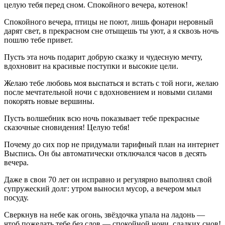
целую тебя перед сном. Спокойного вечера, котенок!
Спокойного вечера, птицы не поют, лишь фонари неровный
дарят свет, в прекрасном сне отыщешь ты уют, а я сквозь ночь
пошлю тебе привет.
Пусть эта ночь подарит добрую сказку и чудесную мечту,
вдохновит на красивые поступки и высокие цели.
Желаю тебе любовь моя выспаться и встать с той ноги, желаю
после мечтательной ночи с вдохновением и новыми силами
покорять новые вершины.
Пусть волшебник всю ночь показывает тебе прекрасные
сказочные сновидения! Целую тебя!
Почему до сих пор не придумали тарифный план на интернет
Выспись. Он бы автоматически отключался часов в десять
вечера.
Даже в свои 70 лет он исправно и регулярно выполнял свой
супружеский долг: утром выносил мусор, а вечером мыл
посуду.
Сверкнув на небе как огонь, звёздочка упала на ладонь —
чтоб пожелать тебе без слов — спокойной ночи, сладких снов!