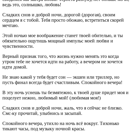
ведь это, солнышко, любовь!
Сладких снов и доброй ночи, дорогой (дорогая), своим
сердцем я с тобой. Тебя просто обожаю, встретиться скорей
мечтаю.
Этой ночью мое воображение станет твоей обителью, и ты
обязательно ощутишь мощный импульс моей любви и
чувственности.
Верный признак того, что жизнь нужно менять это когда
утром тебе не хочется идти на работу, а вечером не хочется
идти домой.
Не знаю какой у тебя будет сон — экшен или триллер, но
пусть финал всегда будет счастливым. Спокойного вечера!
В эту ночь уснешь ты безмятежно, к твоей душе придет моя и
поцелует нежно, любимый мой! (любимая моя!)
Сладких снов и доброй ночи, жаль, что я сейчас не близко.
Смс-ку прочитай, улыбнись и засыпай.
Спокойного вечера, утихло на ночь всё вокруг. Тихонько
тикают часы, под музыку ночной красы.