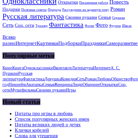
Одноклассники
Повесть
Открытки
Письменная работа
Роман
Подарки
Полезные советы
Природа
Рассуждение на заданную тему
Русская литература
Своими руками
Семья
Сериалы
Фантастика
Сеть
Фото
Соц. сети
Триллер
Фотки
Фрукты
Школа
Всяко
разно
Интернет
Картинки
Подборки
Праздники
Саморазвитие
Популярные метки
Кино
Книга
Одноклассники
Вконтакте
Литература
Интернет
А. С.
Пушкин
Русская
литература
Фантастика
Девушка
Комедия
Сеть
Роман
Любовь
Общество
Фот
год
Никнейм
Аватарка
Семья
Женщина
Люди
Общение
Открытки
Соц.
сети
Мультфильмы
Своими руками
Игры
Новый статьи
Цитаты про игры в любовь
Список популярных женских имен
Цитаты великих людей о детях
Клички кобелей
Слова для утешения