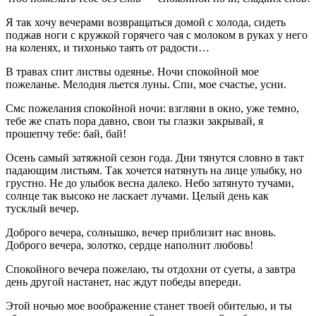
Я так хочу вечерами возвращаться домой с холода, сидеть
поджав ноги с кружкой горячего чая с молоком в руках у него
на коленях, и тихонько таять от радости…
В травах спит листвы одеянье. Ночи спокойной мое
пожеланье. Мелодия льется луны. Спи, мое счастье, усни.
Смс пожелания спокойной ночи: взгляни в окно, уже темно,
тебе же спать пора давно, свои ты глазки закрывай, я
прошепчу тебе: бай, бай!
Осень самый затяжной сезон года. Дни тянутся словно в такт
падающим листьям. Так хочется натянуть на лице улыбку, но
грустно. Не до улыбок весна далеко. Небо затянуто тучами,
солнце так высоко не ласкает лучами. Целый день как
тусклый вечер.
Доброго вечера, солнышко, вечер приблизит нас вновь.
Доброго вечера, золотко, сердце наполнит любовь!
Спокойного вечера пожелаю, ты отдохни от суеты, а завтра
день другой настанет, нас ждут победы впереди.
Этой ночью мое воображение станет твоей обителью, и ты