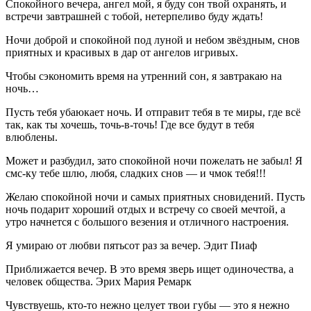
Спокойного вечера, ангел мой, я буду сон твой охранять, и
встречи завтрашней с тобой, нетерпеливо буду ждать!
Ночи доброй и спокойной под луной и небом звёздным, снов
приятных и красивых в дар от ангелов игривых.
Чтобы сэкономить время на утренний сон, я завтракаю на
ночь…
Пусть тебя убаюкает ночь. И отправит тебя в те миры, где всё
так, как ты хочешь, точь-в-точь! Где все будут в тебя
влюблены.
Может и разбудил, зато спокойной ночи пожелать не забыл! Я
смс-ку тебе шлю, любя, сладких снов — и чмок тебя!!!
Желаю спокойной ночи и самых приятных сновидений. Пусть
ночь подарит хороший отдых и встречу со своей мечтой, а
утро начнется с большого везения и отличного настроения.
Я умираю от любви пятьсот раз за вечер. Эдит Пиаф
Приближается вечер. В это время зверь ищет одиночества, а
человек общества. Эрих Мария Ремарк
Чувствуешь, кто-то нежно целует твои губы — это я нежно