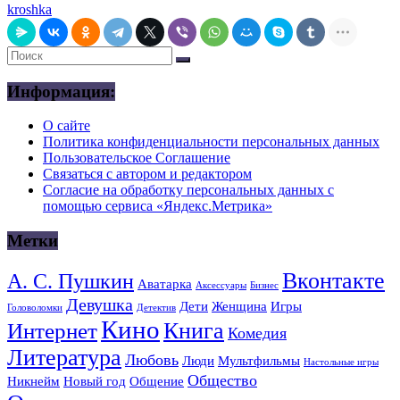
kroshka
Информация:
О сайте
Политика конфиденциальности персональных данных
Пользовательское Соглашение
Связаться с автором и редактором
Согласие на обработку персональных данных с
помощью сервиса «Яндекс.Метрика»
Метки
Вконтакте
А. С. Пушкин
Аватарка
Аксессуары
Бизнес
Девушка
Дети
Женщина
Игры
Головоломки
Детектив
Кино
Книга
Интернет
Комедия
Литература
Любовь
Люди
Мультфильмы
Настольные игры
Общество
Никнейм
Новый год
Общение