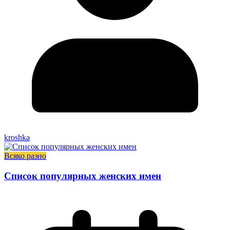
kroshka
Всяко разно
Список популярных женских имен