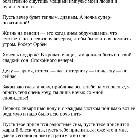
обязательно ощутишь мощный импульс моей любви и
чувственности.
Пусть вечер будет теплым, дивным. А ночка супер-
позитивной!
Жизнь на пенсии — это когда днем обдумываешь, что
смотреть по телевизору вечером, чтобы было что вспомнить
утром. Роберт Орбен
Хочешь подарок? В кроватке ищи, там должен быть он, твой
сладкий сон. Спокойного вечера!
Делу — время, потехе — час, интернету — ночь, сну — не
сейчас.
Закрываю глаза и лечу, приближаюсь к тебе на мгновенье, я
обнять тебя очень хочу, ты лишь ночью со мной —
сновиденье!
Первого января пью воду и с каждым глотком понимаю вот её
родимую и надо было всю ночь пить
Пусть тебе приснятся радостные сны, пусть тебе приснится
жаркий блеск луны, пусть тебе присниться тоже что и мне,
давай сегодня ночью встретимся во сне!