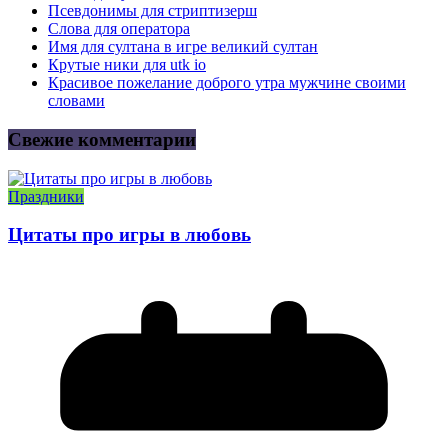
Псевдонимы для стриптизерш
Слова для оператора
Имя для султана в игре великий султан
Крутые ники для utk io
Красивое пожелание доброго утра мужчине своими
словами
Свежие комментарии
Праздники
Цитаты про игры в любовь