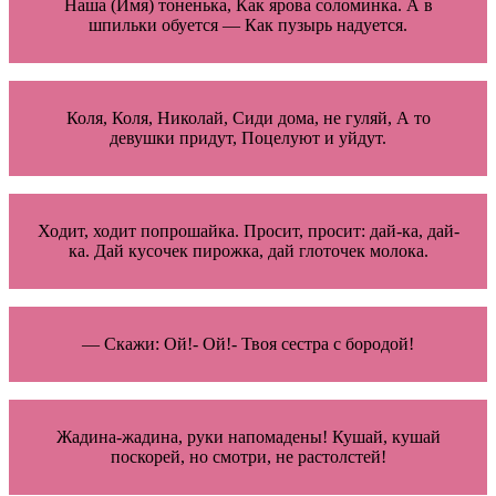
Наша (Имя) тоненька, Как ярова соломинка. А в
шпильки обуется — Как пузырь надуется.
Коля, Коля, Николай, Сиди дома, не гуляй, А то
девушки придут, Поцелуют и уйдут.
Ходит, ходит попрошайка. Просит, просит: дай-ка, дай-
ка. Дай кусочек пирожка, дай глоточек молока.
— Скажи: Ой!- Ой!- Твоя сестра с бородой!
Жадина-жадина, руки напомадены! Кушай, кушай
поскорей, но смотри, не растолстей!