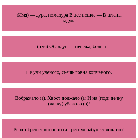
(Имя) — дура, помадура В лес пошла — В штаны
надула.
Ты (имя) Обалдуй — невежа, болван.
Не учи ученого, съешь говна копченого.
Вображало (а), Хвост поджало (а) И на (под) печку
(лавку) убежало (а)!
Решет брешет конопатый Треснул бабушку лопатой!