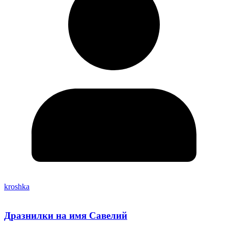
kroshka
Дразнилки на имя Савелий