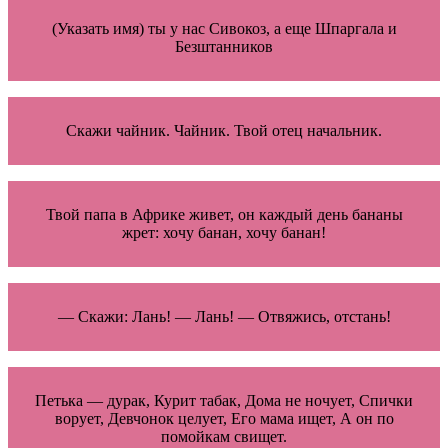
(Указать имя) ты у нас Сивокоз, а еще Шпаргала и
Безштанников
Скажи чайник. Чайник. Твой отец начальник.
Твой папа в Африке живет, он каждый день бананы
жрет: хочу банан, хочу банан!
— Скажи: Лань! — Лань! — Отвяжись, отстань!
Петька — дурак, Курит табак, Дома не ночует, Спички
ворует, Девчонок целует, Его мама ищет, А он по
помойкам свищет.