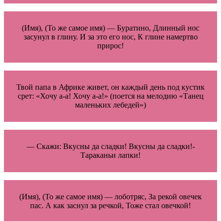
(Имя), (То же самое имя) — Буратино, Длинный нос
засунул в глину. И за это его нос, К глине намертво
прирос!
Твой папа в Африке живет, он каждый день под кустик
срет: «Хочу а-а! Хочу а-а!» (поется на мелодию «Танец
маленьких лебедей»)
— Скажи: Вкусны да сладки! Вкусны да сладки!-
Тараканьи лапки!
(Имя), (То же самое имя) — лоботряс, За рекой овечек
пас. А как заснул за речкой, Тоже стал овечкой!