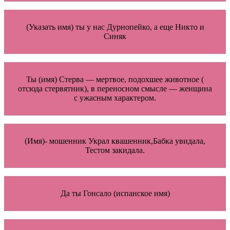
(Указать имя) ты у нас Дурнопейко, а еще Никто и
Синяк
Ты (имя) Стерва — мертвое, подохшее животное (
отсюда стервятник), в переносном смысле — женщина
с ужасным характером.
(Имя)- мошенник Украл квашенник,Бабка увидала,
Тестом закидала.
Да ты Гонсало (испанское имя)