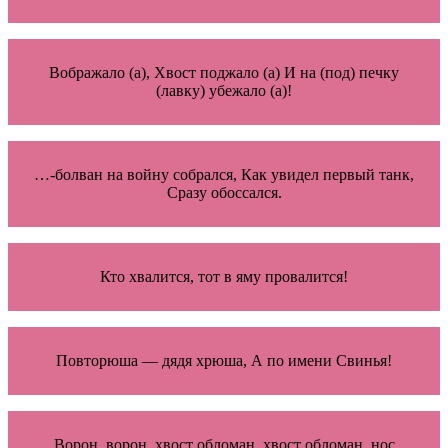
Вображало (а), Хвост поджало (а) И на (под) печку
(лавку) убежало (а)!
…-болван на войну собрался, Как увидел первый танк,
Сразу обоссался.
Кто хвалится, тот в яму провалится!
Повторюша — дядя хрюша, А по имени Свинья!
Ворон, ворон, хвост обломан, хвост обломан, нос