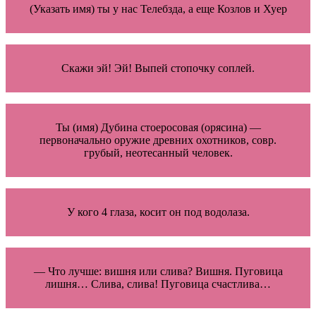
(Указать имя) ты у нас Телебзда, а еще Козлов и Хуер
Скажи эй! Эй! Выпей стопочку соплей.
Ты (имя) Дубина стоеросовая (орясина) —
первоначально оружие древних охотников, совр.
грубый, неотесанный человек.
У кого 4 глаза, косит он под водолаза.
— Что лучше: вишня или слива? Вишня. Пуговица
лишня… Слива, слива! Пуговица счастлива…