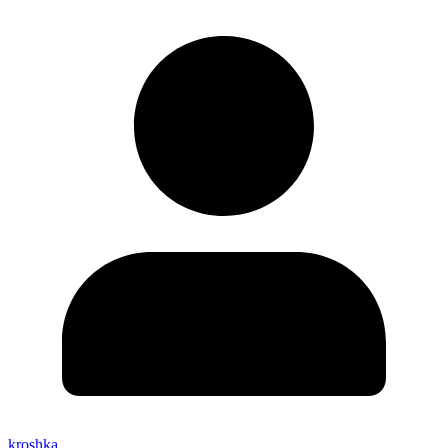
kroshka