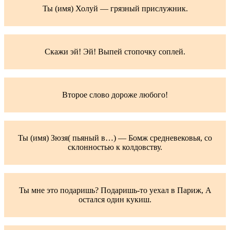
Ты (имя) Холуй — грязный прислужник.
Скажи эй! Эй! Выпей стопочку соплей.
Второе слово дороже любого!
Ты (имя) Зюзя( пьяный в…) — Бомж средневековья, со
склонностью к колдовству.
Ты мне это подаришь? Подаришь-то уехал в Париж, А
остался один кукиш.