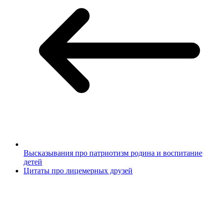
Высказывания про патриотизм родина и воспитание
детей
Цитаты про лицемерных друзей