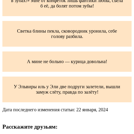
в зубах!» Мне от конфеток лишь фантики любы, съела
б её, да болят потом зубы!
Светка блины пекла, сковородник уронила, себе
голову разбила.
А мине не больно — курица довольна!
У Эльвиры иль у Эли две подруги залетели, вышли
замуж слёту, правда по залёту!
Дата последнего изменения статьи: 22 января, 2024
Расскажите друзьям: