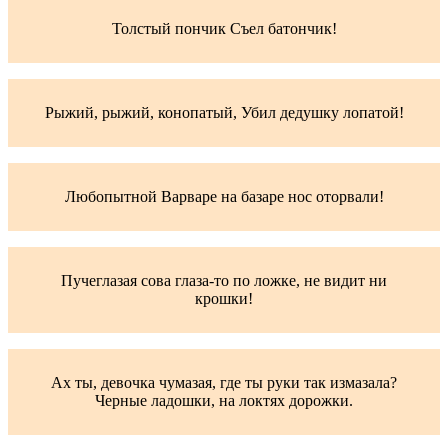
Толстый пончик Съел батончик!
Рыжий, рыжий, конопатый, Убил дедушку лопатой!
Любопытной Варваре на базаре нос оторвали!
Пучеглазая сова глаза-то по ложке, не видит ни
крошки!
Ах ты, девочка чумазая, где ты руки так измазала?
Черные ладошки, на локтях дорожки.