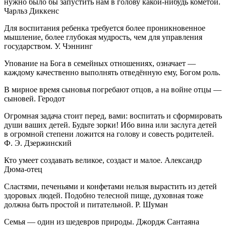
нужно было бы запустить нам в голову какой-нибудь кометой.
Чарльз Диккенс
Для воспитания ребенка требуется более проникновенное
мышление, более глубокая мудрость, чем для управления
государством. У. Чэннинг
Упование на Бога в семейных отношениях, означает —
каждому качественно выполнять отведённую ему, Богом роль.
В мирное время сыновья погребают отцов, а на войне отцы —
сыновей. Геродот
Огромная задача стоит перед, вами: воспитать и сформировать
души ваших детей. Будьте зорки! Ибо вина или заслуга детей
в огромной степени ложится на голову и совесть родителей.
Ф. Э. Дзержинский
Кто умеет создавать великое, создаст и малое. Александр
Дюма-отец
Сластями, печеньями и конфетами нельзя вырастить из детей
здоровых людей. Подобно телесной пище, духовная тоже
должна быть простой и питательной. Р. Шуман
Семья — один из шедевров природы. Джордж Сантаяна