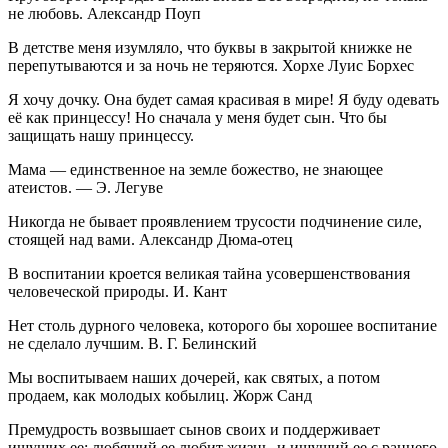
не любовь. Александр Поуп
В детстве меня изумляло, что буквы в закрытой книжке не
перепутываются и за ночь не теряются. Хорхе Луис Борхес
Я хочу дочку. Она будет самая красивая в мире! Я буду одевать
её как принцессу! Но сначала у меня будет сын. Что бы
защищать нашу принцессу.
Мама — единственное на земле божество, не знающее
атеистов. — Э. Легуве
Никогда не бывает проявлением трусости подчинение силе,
стоящей над вами. Александр Дюма-отец
В воспитании кроется великая тайна усовершенствования
человеческой природы. И. Кант
Нет столь дурного человека, которого бы хорошее воспитание
не сделало лучшим. В. Г. Белинский
Мы воспитываем наших дочерей, как святых, а потом
продаем, как молодых кобылиц. Жорж Санд
Премудрость возвышает сынов своих и поддерживает
ищущих ее: любящий ее любит жизнь, и ищущий ее с раннего