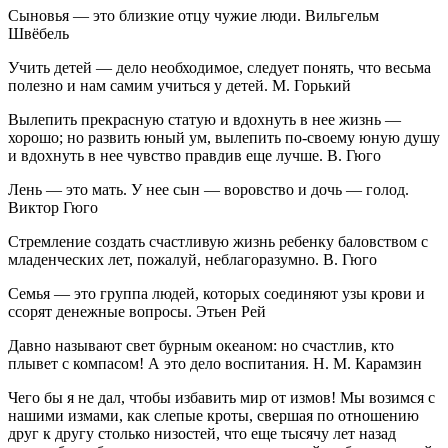
Сыновья — это близкие отцу чужие люди. Вильгельм
Швёбель
Учить детей — дело необходимое, следует понять, что весьма
полезно и нам самим учиться у детей. М. Горький
Вылепить прекрасную статую и вдохнуть в нее жизнь —
хорошо; но развить юный ум, вылепить по-своему юную душу
и вдохнуть в нее чувство правдив еще лучше. В. Гюго
Лень — это мать. У нее сын — воровство и дочь — голод.
Виктор Гюго
Стремление создать счастливую жизнь ребенку баловством с
младенческих лет, пожалуй, неблагоразумно. В. Гюго
Семья — это группа людей, которых соединяют узы крови и
ссорят денежные вопросы. Этьен Рей
Давно называют свет бурным океаном: но счастлив, кто
плывет с компасом! А это дело воспитания. Н. М. Карамзин
Чего бы я не дал, чтобы избавить мир от измов! Мы возимся с
нашими измами, как слепые кроты, свершая по отношению
друг к другу столько низостей, что еще тысячу лет назад