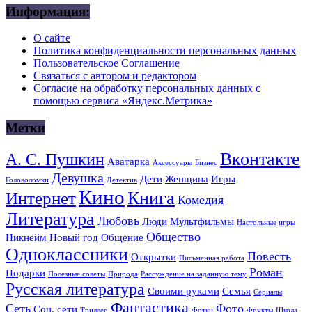
Информация:
О сайте
Политика конфиденциальности персональных данных
Пользовательское Соглашение
Связаться с автором и редактором
Согласие на обработку персональных данных с
помощью сервиса «Яндекс.Метрика»
Метки
Вконтакте
А. С. Пушкин
Аватарка
Аксессуары
Бизнес
Девушка
Дети
Женщина
Игры
Головоломки
Детектив
Кино
Книга
Интернет
Комедия
Литература
Любовь
Люди
Мультфильмы
Настольные игры
Общество
Никнейм
Новый год
Общение
Одноклассники
Повесть
Открытки
Письменная работа
Роман
Подарки
Полезные советы
Природа
Рассуждение на заданную тему
Русская литература
Своими руками
Семья
Сериалы
Фантастика
Сеть
Фото
Соц. сети
Триллер
Фотки
Фрукты
Школа