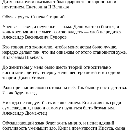
Дитя родителям оказывает благодарность покорностью и
почтением. Екатерина II Великая
Обучая учусь. Сенека Старший
Ученье — свет, а неученье — тьма. Дело мастера боится, и
коль крестьянин не умеет сохою владеть — хлеб не родится.
Александр Васильевич Суворов
Кто говорит: я экономлю, чтобы моим детям было лучше,
нередко делает так, что им однажды от этого становится хуже.
Вильгельм Швёбель
До женитьбы у меня было шесть теорий относительно
воспитания детей; теперь у меня шестеро детей и ни одной
теории. Джон Уилмот
Ради признания люди готовы на всё. Так было у нас с детства.
И так будет всегда.
Никогда не следует быть исключением. Если живешь среди
сумасшедших, надо и самому научиться быть безумным.
Александр Дюма-отец
Обуздывающий язык будет жить мирно, и ненавидящий
болтливость уменьшит зло. Книга премудрости Иисуса, сына