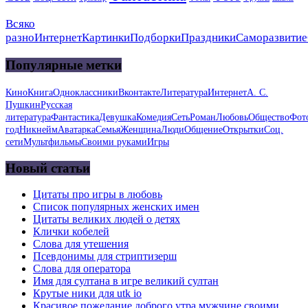
Всяко
разно
Интернет
Картинки
Подборки
Праздники
Саморазвитие
Популярные метки
Кино
Книга
Одноклассники
Вконтакте
Литература
Интернет
А. С.
Пушкин
Русская
литература
Фантастика
Девушка
Комедия
Сеть
Роман
Любовь
Общество
Фот
год
Никнейм
Аватарка
Семья
Женщина
Люди
Общение
Открытки
Соц.
сети
Мультфильмы
Своими руками
Игры
Новый статьи
Цитаты про игры в любовь
Список популярных женских имен
Цитаты великих людей о детях
Клички кобелей
Слова для утешения
Псевдонимы для стриптизерш
Слова для оператора
Имя для султана в игре великий султан
Крутые ники для utk io
Красивое пожелание доброго утра мужчине своими