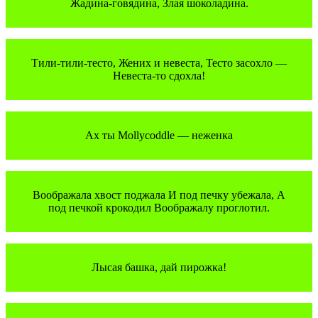
Жадина-говядина, Злая шоколадина.
Тили-тили-тесто, Жених и невеста, Тесто засохло —
Невеста-то сдохла!
Ах ты Mollycoddle — неженка
Воображала хвост поджала И под печку убежала, А
под печкой крокодил Воображалу проглотил.
Лысая башка, дай пирожка!