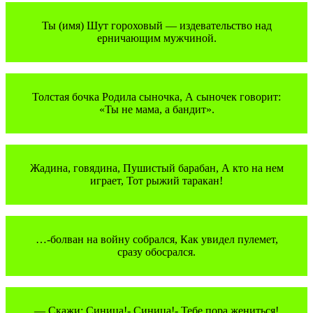
Ты (имя) Шут гороховый — издевательство над
ерничающим мужчиной.
Толстая бочка Родила сыночка, А сыночек говорит:
«Ты не мама, а бандит».
Жадина, говядина, Пушистый барабан, А кто на нем
играет, Тот рыжий таракан!
…-болван на войну собрался, Как увидел пулемет,
сразу обосрался.
— Скажи: Синица!- Синица!- Тебе пора жениться!