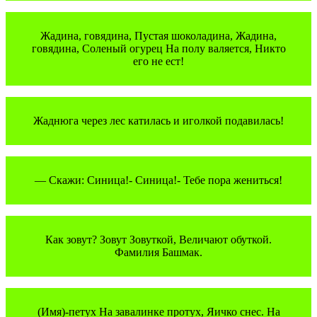
Жадина, говядина, Пустая шоколадина, Жадина,
говядина, Соленый огурец На полу валяется, Никто
его не ест!
Жаднюга через лес катилась и иголкой подавилась!
— Скажи: Синица!- Синица!- Тебе пора жениться!
Как зовут? Зовут Зовуткой, Величают обуткой.
Фамилия Башмак.
(Имя)-петух На завалинке протух, Яичко снес. На