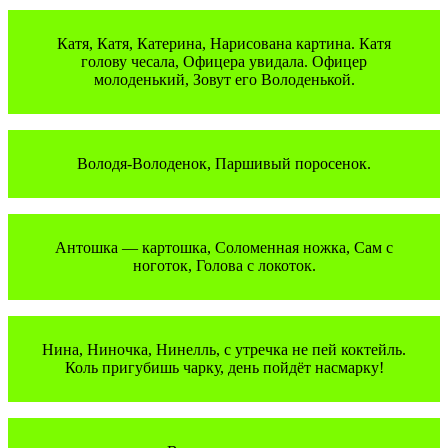
Катя, Катя, Катерина, Нарисована картина. Катя
голову чесала, Офицера увидала. Офицер
молоденький, Зовут его Володенькой.
Володя-Володенок, Паршивый поросенок.
Антошка — картошка, Соломенная ножка, Сам с
ноготок, Голова с локоток.
Нина, Ниночка, Нинелль, с утречка не пей коктейль.
Коль пригубишь чарку, день пойдёт насмарку!