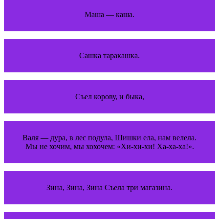
Маша — каша.
Сашка таракашка.
Съел корову, и быка,
Валя — дура, в лес подула, Шишки ела, нам велела.
Мы не хочим, мы хохочем: «Хи-хи-хи! Ха-ха-ха!».
Зина, Зина, Зина Съела три магазина.