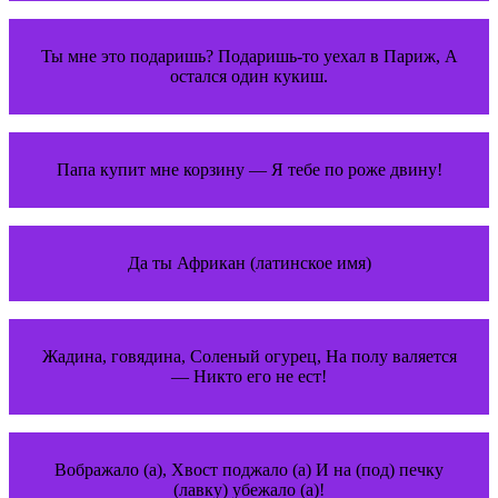
Ты мне это подаришь? Подаришь-то уехал в Париж, А
остался один кукиш.
Папа купит мне корзину — Я тебе по роже двину!
Да ты Африкан (латинское имя)
Жадина, говядина, Соленый огурец, На полу валяется
— Никто его не ест!
Вображало (а), Хвост поджало (а) И на (под) печку
(лавку) убежало (а)!