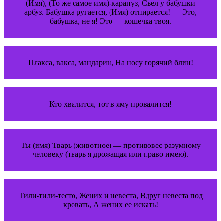
(Имя), (То же самое имя)-карапуз, Съел у бабушки
арбуз. Бабушка ругается, (Имя) отпирается! — Это,
бабушка, не я! Это — кошечка твоя.
Плакса, вакса, мандарин, На носу горячий блин!
Кто хвалится, тот в яму провалится!
Ты (имя) Тварь (животное) — противовес разумному
человеку (тварь я дрожащая или право имею).
Тили-тили-тесто, Жених и невеста, Вдруг невеста под
кровать, А жених ее искать!