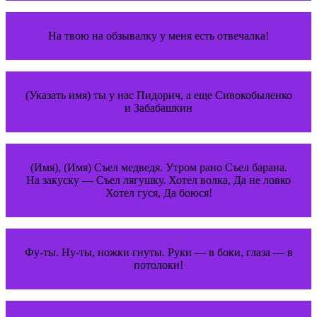
На твою на обзывалку у меня есть отвечалка!
(Указать имя) ты у нас Пидорич, а еще Сивокобыленко
и Забабашкин
(Имя), (Имя) Съел медведя. Утром рано Съел барана.
На закуску — Съел лягушку. Хотел волка, Да не ловко
Хотел гуся, Да боюся!
Фу-ты. Ну-ты, ножки гнуты. Руки — в боки, глаза — в
потолоки!