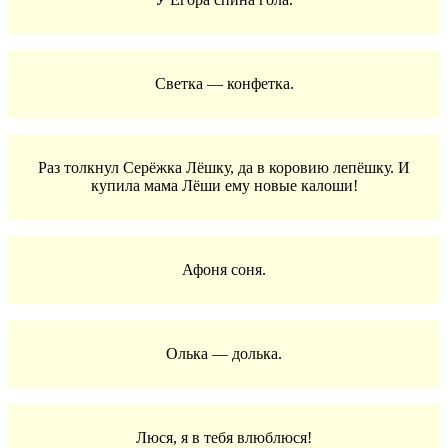
Светка — конфетка.
Раз толкнул Серёжка Лёшку, да в коровию лепёшку. И
купила мама Лёши ему новые калоши!
Афоня соня.
Олька — долька.
Люся, я в тебя влюблюся!