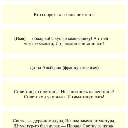
Кто спорит тот говна не стоит!
(Имя) — обжорка! Скушал мышеловку! А с ней —
четыре мышки, И наложил в штанишки!
Да ты Альберик (французское имя)
Сплетница, сплетница, Не споткнись на лестнице!
Сплетнями укуталась И сама запуталась!
Светка — дура-помидура, Вышла замуж штукатура,
Штукатур-то был дурак — Продал Светку за пятак.