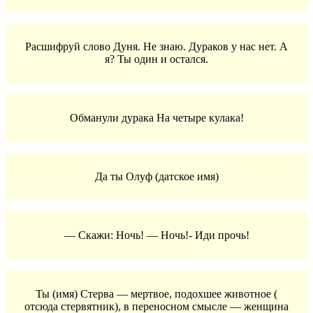
Расшифруй слово Дуня. Не знаю. Дураков у нас нет. А
я? Ты один и остался.
Обманули дурака На четыре кулака!
Да ты Олуф (датское имя)
— Скажи: Ночь! — Ночь!- Иди прочь!
Ты (имя) Стерва — мертвое, подохшее животное (
отсюда стервятник), в переносном смысле — женщина