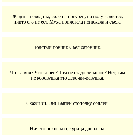
Жадина-говядина, соленый огурец, на полу валяется,
никто его не ест. Муха прилетела понюхала и съела.
Толстый пончик Съел батончик!
Что за вой? Что за рев? Там не стадо ли коров? Нет, там
не коровушка это девочка-ревушка.
Скажи эй! Эй! Выпей стопочку соплей.
Ничего не больно, курица довольна.