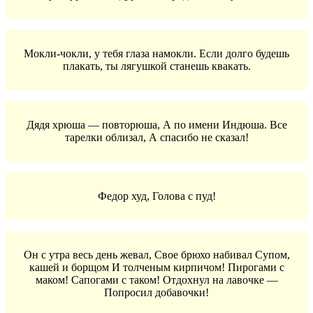
Мокли-чокли, у тебя глаза намокли. Если долго будешь
плакать, ты лягушкой станешь квакать.
Дядя хрюша — повторюша, А по имени Индюша. Все
тарелки облизал, А спасибо не сказал!
Федор худ, Голова с пуд!
Он с утра весь день жевал, Свое брюхо набивал Супом,
кашей и борщом И толченым кирпичом! Пирогами с
маком! Сапогами с таком! Отдохнул на лавочке —
Попросил добавочки!