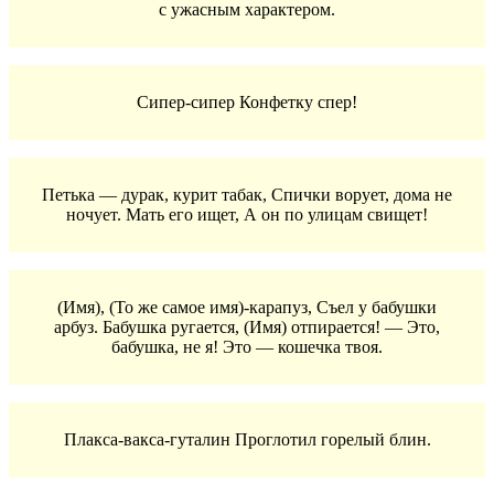
с ужасным характером.
Сипер-сипер Конфетку спер!
Петька — дурак, курит табак, Спички ворует, дома не
ночует. Мать его ищет, А он по улицам свищет!
(Имя), (То же самое имя)-карапуз, Съел у бабушки
арбуз. Бабушка ругается, (Имя) отпирается! — Это,
бабушка, не я! Это — кошечка твоя.
Плакса-вакса-гуталин Проглотил горелый блин.