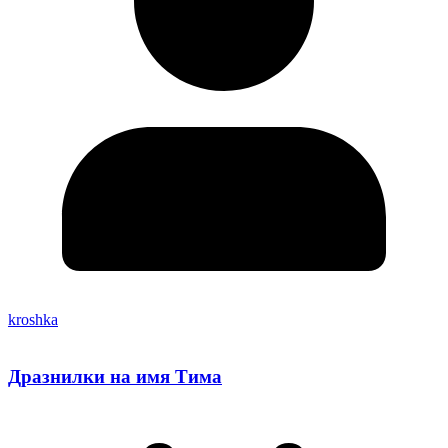
kroshka
Дразнилки на имя Тима