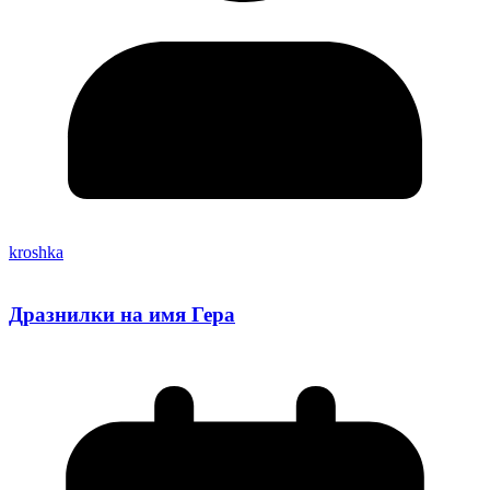
kroshka
Дразнилки на имя Гера