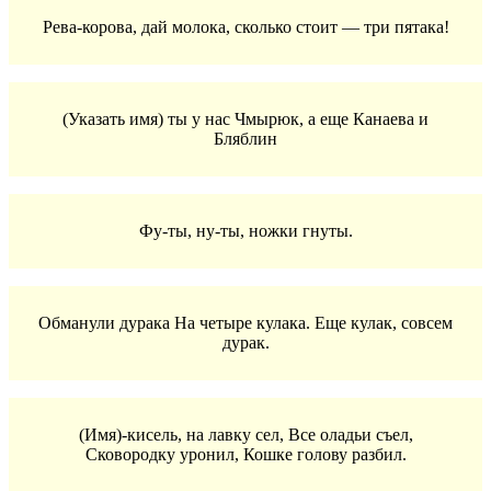
Рева-корова, дай молока, сколько стоит — три пятака!
(Указать имя) ты у нас Чмырюк, а еще Канаева и
Бляблин
Фу-ты, ну-ты, ножки гнуты.
Обманули дурака На четыре кулака. Еще кулак, совсем
дурак.
(Имя)-кисель, на лавку сел, Все оладьи съел,
Сковородку уронил, Кошке голову разбил.