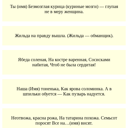
Ты (имя) Безмозглая курица (куриные мозги) — глупая
не в меру женщина.
Жильда на правду вышла. (Жильда — обманщик).
Ябеда соленая, На костре варенная, Сосисками
набитая, Чтоб не была сердитая!
Наша (Имя) тоненька, Как ярова соломинка. А в
шпильки обуется — Как пузырь надуется.
Неотвожа, красна рожа, На татарина похожа. Семьсот
поросят Все на…(имя) висят.