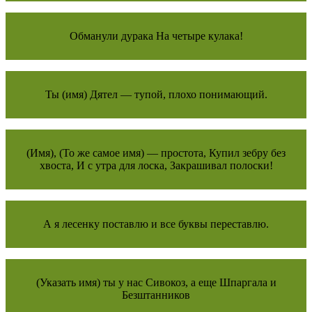
Обманули дурака На четыре кулака!
Ты (имя) Дятел — тупой, плохо понимающий.
(Имя), (То же самое имя) — простота, Купил зебру без
хвоста, И с утра для лоска, Закрашивал полоски!
А я лесенку поставлю и все буквы переставлю.
(Указать имя) ты у нас Сивокоз, а еще Шпаргала и
Безштанников