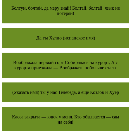
Болтун, болтай, да меру знай! Болтай, болтай, язык не
потеряй!
Да ты Хулио (испанское имя)
Воображала первый сорт Собиралась на курорт, А с
курорта приезжала — Воображать побольше стала.
(Указать имя) ты у нас Телебзда, а еще Козлов и Хуер
Касса закрыта — ключ у меня. Кто обзывается — сам
на себя!