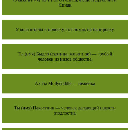
Синяк
У кого штаны в полоску, тот похож на папироску.
Ты (имя) Быдло (скотина, животное) — грубый
человек из низов общества.
Ах ты Mollycoddle — неженка
Ты (имя) Пакостник — человек делающий пакости
(подлости).