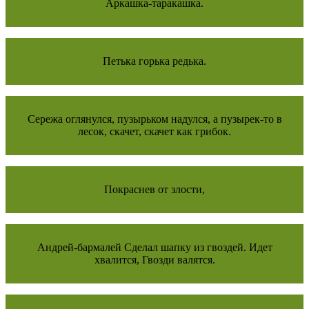
Аркашка-таракашка.
Петька горька редька.
Сережа оглянулся, пузырьком надулся, а пузырек-то в
лесок, скачет, скачет как грибок.
Покpаснев от злости,
Андрей-бармалей Сделал шапку из гвоздей. Идет
хвалится, Гвозди валятся.