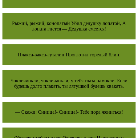
Рыжий, рыжий, конопатый Убил дедушку лопатой, А
лопата гнется — Дедушка смеется!
Плакса-вакса-гуталин Проглотил горелый блин.
Чокли-мокли, чокли-мокли, у тебя глаза намокли. Если
будешь долго плакать, ты лягушкой будешь квакать.
— Скажи: Синица!- Синица!- Тебе пора жениться!
(Указать имя) ты у нас Отченаш, а еще Надхуллин и