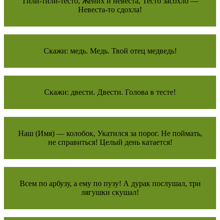
Тили-тили-тесто, Жених и невеста, Тесто засохло —
Невеста-то сдохла!
Скажи: медь. Медь. Твой отец медведь!
Скажи: двести. Двести. Голова в тесте!
Наш (Имя) — колобок, Укатился за порог. Не поймать,
не справиться! Целый день катается!
Всем по арбузу, а ему по пузу! А дурак послушал, три
лягушки скушал!