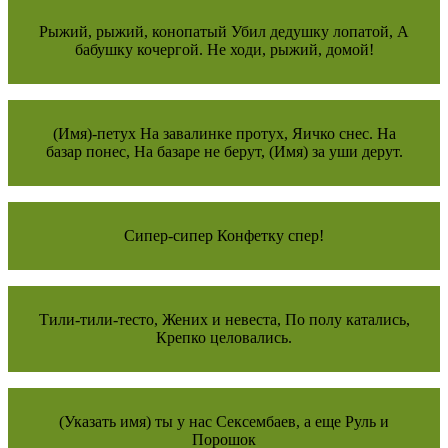
Рыжий, рыжий, конопатый Убил дедушку лопатой, А
бабушку кочергой. Не ходи, рыжий, домой!
(Имя)-петух На завалинке протух, Яичко снес. На
базар понес, На базаре не берут, (Имя) за уши дерут.
Сипер-сипер Конфетку спер!
Тили-тили-тесто, Жених и невеста, По полу катались,
Крепко целовались.
(Указать имя) ты у нас Сексембаев, а еще Руль и
Порошок