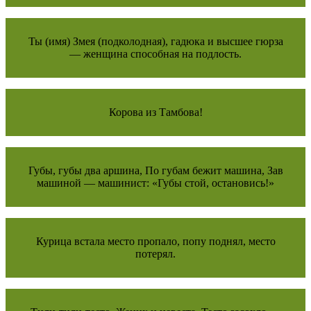
Ты (имя) Змея (подколодная), гадюка и высшее гюрза
— женщина способная на подлость.
Корова из Тамбова!
Губы, губы два аршина, По губам бежит машина, Зав
машиной — машинист: «Губы стой, остановись!»
Курица встала место пропало, попу поднял, место
потерял.