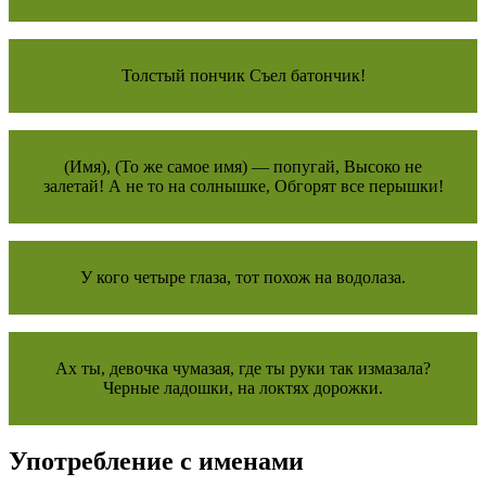
Толстый пончик Съел батончик!
(Имя), (То же самое имя) — попугай, Высоко не
залетай! А не то на солнышке, Обгорят все перышки!
У кого четыре глаза, тот похож на водолаза.
Ах ты, девочка чумазая, где ты руки так измазала?
Черные ладошки, на локтях дорожки.
Употребление с именами