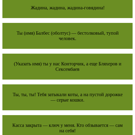
Жадина, жадина, жадина-говядина!
Ты (имя) Балбес (оболтус) — бестолковый, тупой
человек.
(Указать имя) ты у нас Конторчик, а еще Бляхеров и
Сексембаев
Ты, ты, ты! Тебя затыкали коты, а на пустой дорожке
— серые кошки.
Касса закрыта — ключ у меня. Кто обзывается — сам
на себя!