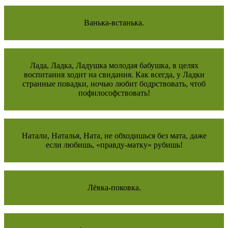
Ванька-встанька.
Лада, Ладка, Ладушка молодая бабушка, в целях
воспитания ходит на свидания. Как всегда, у Ладки
странные повадки, ночью любит бодрствовать, чтоб
пофилософствовать!
Натали, Наталья, Ната, не обходишься без мата, даже
если любишь, «правду-матку» рубишь!
Лёвка-поковка.