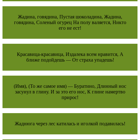
Жадина, говядина, Пустая шоколадина, Жадина,
говядина, Соленый огурец На полу валяется, Никто
его не ест!
Красавица-красавица, Издалека всем нравится, А
ближе подойдешь — От страха упадешь!
(Имя), (То же самое имя) — Буратино, Длинный нос
засунул в глину. И за это его нос, К глине намертво
прирос!
Жаднюга через лес катилась и иголкой подавилась!