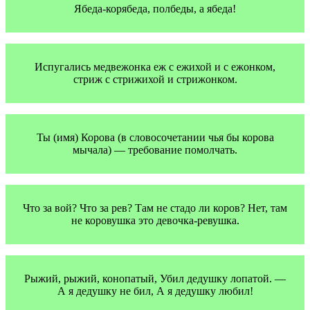
Ябеда-корябеда, полбеды, а ябеда!
Испугались медвежонка еж с ежихой и с ежонком,
стриж с стрижихой и стрижонком.
Ты (имя) Корова (в словосочетании чья бы корова
мычала) — требование помолчать.
Что за вой? Что за рев? Там не стадо ли коров? Нет, там
не коровушка это девочка-ревушка.
Рыжий, рыжий, конопатый, Убил дедушку лопатой. —
А я дедушку не бил, А я дедушку любил!