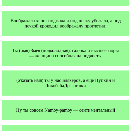
Воображала хвост поджала и под печку убежала, а под
печкой крокодил воображалу проглотил.
Ты (имя) Змея (подколодная), гадюка и высшее гюрза
— женщина способная на подлость.
(Указать имя) ты у нас Бляхеров, а еще Пупкин и
ЛихобабаДразнилки
Ну ты совсем Namby-pamby — сентиментальный