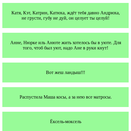
Катя, Кэт, Катрин, Катюха, ждёт тебя давно Андрюха,
не грусти, губу не дуй, он целует ты целуй!
Анне, Нюрке иль Анюте жить хотелось бы в уюте. Для
того, чтоб был уют, надо Ане в руки кнут!
Вот жеш ландыш!!!
Распустила Маша косы, а за нею все матросы.
Ёксель-моксель