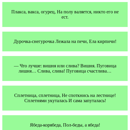
Плакса, вакса, огурец, На полу валяется, никто его не
ест.
Дурочка-снегурочка Лежала на печи, Ела кирпичи!
— Что лучше: вишня или слива? Вишня. Пуговица
лишня… Слива, слива! Пуговица счастлива…
Сплетница, сплетница, Не споткнись на лестнице!
Сплетнями укуталась И сама запуталась!
Ябеда-корябеда, Пол-беды, а ябеда!