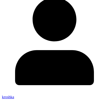
kroshka