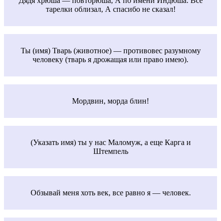
Дядя хрюша — повторюша, А по имени Индюша. Все
тарелки облизал, А спасибо не сказал!
Ты (имя) Тварь (животное) — противовес разумному
человеку (тварь я дрожащая или право имею).
Мордвин, морда блин!
(Указать имя) ты у нас Маломуж, а еще Карга и
Штемпель
Обзывай меня хоть век, все равно я — человек.