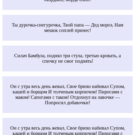
Ты дурочка-снегурочка, Твой папа — Дед мороз, Нам
мешок соплей принес!
Силач Бамбула, поднял три стула, третью кровать, а
спичку не смог поднять!
Он с утра весь день жевал, Свое брюхо набивал Супом,
кашей и борщом И толченым кирпичом! Пирогами с
маком! Сапогами с таком! Отдохнул на лавочке —
Попросил добавочки!
Он с утра весь день жевал, Свое брюхо набивал Супом,
кашей и борщом И толченым кирпичом! Пирогами с