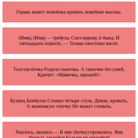
Горько живет лежебока кровать лежебоке высока.
(Имя), (Имя) — требуха, Съел корову, и быка, И
пятнадцать поросят, — Только хвостики висят.
Толстая бочка Родила сыночка. А сыночек без ушей,
Кричит: «Мамочка, пришей!»
Кузнец Бамбулло Сломал четыре стула, Диван, кровать,
А маленькую спичку Не может сломать.
Хвались, хвались — В яму (бочку) провались. Яма
(бочка), закройся Больше не откройся!