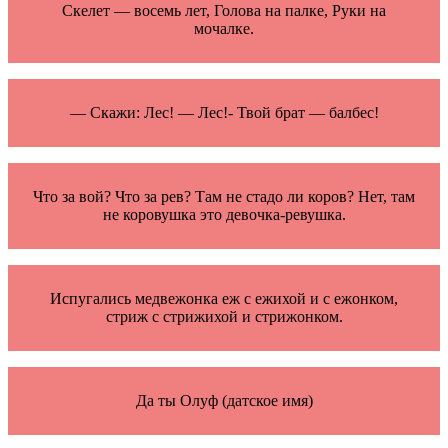
Скелет — восемь лет, Голова на палке, Руки на
мочалке.
— Скажи: Лес! — Лес!- Твой брат — балбес!
Что за вой? Что за рев? Там не стадо ли коров? Нет, там
не коровушка это девочка-ревушка.
Испугались медвежонка еж с ежихой и с ежонком,
стриж с стрижихой и стрижонком.
Да ты Олуф (датское имя)