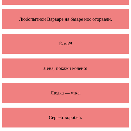
Любопытной Варваре на базаре нос оторвали.
Ё-моё!
Лена, покажи колено!
Людка — утка.
Сергей-воробей.