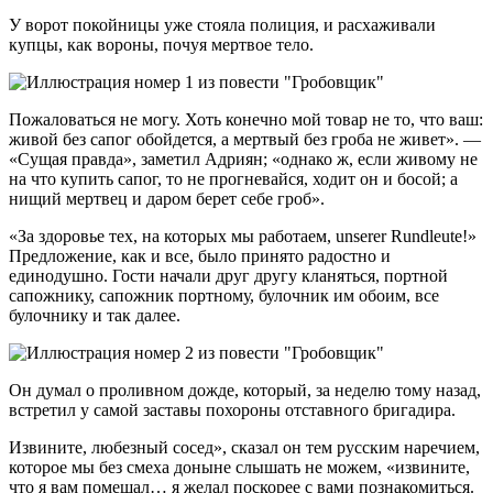
У ворот покойницы уже стояла полиция, и расхаживали
купцы, как вороны, почуя мертвое тело.
Пожаловаться не могу. Хоть конечно мой товар не то, что ваш:
живой без сапог обойдется, а мертвый без гроба не живет». —
«Сущая правда», заметил Адриян; «однако ж, если живому не
на что купить сапог, то не прогневайся, ходит он и босой; а
нищий мертвец и даром берет себе гроб».
«За здоровье тех, на которых мы работаем, unserer Rundleute!»
Предложение, как и все, было принято радостно и
единодушно. Гости начали друг другу кланяться, портной
сапожнику, сапожник портному, булочник им обоим, все
булочнику и так далее.
Он думал о проливном дожде, который, за неделю тому назад,
встретил у самой заставы похороны отставного бригадира.
Извините, любезный сосед», сказал он тем русским наречием,
которое мы без смеха доныне слышать не можем, «извините,
что я вам помешал… я желал поскорее с вами познакомиться.