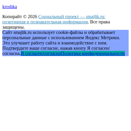
kroshka
Копирайт © 2026
Социальный проект — smajlik.ru:
позитивная и познавательная информация
. Все права
защищены.
Сайт smajlik.ru использует cookie-файлы и обрабатывает
персональные данные с использованием Яндекс Метрики.
Это улучшает работу сайта и взаимодействие с ним.
Подтвердите ваше согласие, нажав кнопу Я согласен/
согласна.
Я согласен/согласна
Политика конфиденциальности