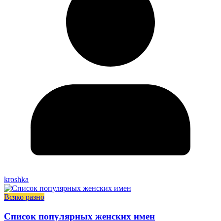
kroshka
Всяко разно
Список популярных женских имен