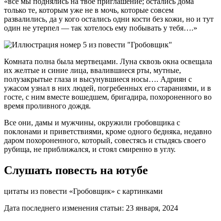
«все мы поднялись на твое приглашение; остались дома
только те, которым уже не в мочь, которые совсем
развалились, да у кого остались одни кости без кожи, но и тут
один не утерпел — так хотелось ему побывать у тебя….»
Комната полна была мертвецами. Луна сквозь окна освещала
их желтые и синие лица, ввалившиеся рты, мутные,
полузакрытые глаза и высунувшиеся носы…. Адриян с
ужасом узнал в них людей, погребенных его стараниями, и в
госте, с ним вместе вошедшем, бригадира, похороненного во
время проливного дождя.
Все они, дамы и мужчины, окружили гробовщика с
поклонами и приветствиями, кроме одного бедняка, недавно
даром похороненного, который, совестясь и стыдясь своего
рубища, не приближался, и стоял смиренно в углу.
Слушать повесть на ютубе
цитаты из повести «Гробовщик» с картинками
Дата последнего изменения статьи: 23 января, 2024