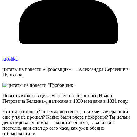
kroshka
цитаты из повести «Гробовщик» — Александра Сергеевича
Пушкина.
Повесть входит в цикл «Повестей покойного Ивана
Петровича Белкина», написана в 1830 и издана в 1831 году.
Что ты, батюшка? не с ума ли спятил, али хмель вчерашний
еще у тя не прошел? Какие были вчера похороны? Ты целый
день пировал у немца — воротился пьян, завалился в
постелю, да и спал до сего часа, как уж к обедне
отблаговестили.