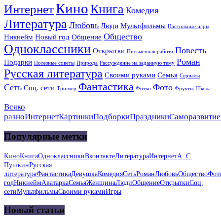
Кино
Книга
Интернет
Комедия
Литература
Любовь
Люди
Мультфильмы
Настольные игры
Общество
Никнейм
Новый год
Общение
Одноклассники
Повесть
Открытки
Письменная работа
Роман
Подарки
Полезные советы
Природа
Рассуждение на заданную тему
Русская литература
Своими руками
Семья
Сериалы
Фантастика
Сеть
Фото
Соц. сети
Триллер
Фотки
Фрукты
Школа
Всяко
разно
Интернет
Картинки
Подборки
Праздники
Саморазвитие
Популярные метки
Кино
Книга
Одноклассники
Вконтакте
Литература
Интернет
А. С.
Пушкин
Русская
литература
Фантастика
Девушка
Комедия
Сеть
Роман
Любовь
Общество
Фот
год
Никнейм
Аватарка
Семья
Женщина
Люди
Общение
Открытки
Соц.
сети
Мультфильмы
Своими руками
Игры
Новый статьи