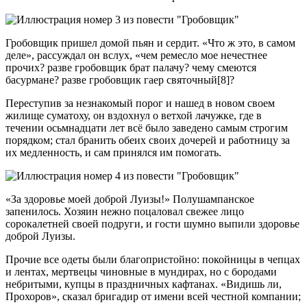
Гробовщик пришел домой пьян и сердит. «Что ж это, в самом
деле», рассуждал он вслух, «чем ремесло мое нечестнее
прочих? разве гробовщик брат палачу? чему смеются
басурмане? разве гробовщик гаер святочный[8]?
Переступив за незнакомый порог и нашед в новом своем
жилище суматоху, он вздохнул о ветхой лачужке, где в
течении осьмнадцати лет всё было заведено самым строгим
порядком; стал бранить обеих своих дочерей и работницу за
их медленность, и сам принялся им помогать.
«За здоровье моей доброй Луизы!» Полушампанское
запенилось. Хозяин нежно поцаловал свежее лицо
сорокалетней своей подруги, и гости шумно выпили здоровье
доброй Луизы.
Прочие все одеты были благопристойно: покойницы в чепцах
и лентах, мертвецы чиновные в мундирах, но с бородами
небритыми, купцы в праздничных кафтанах. «Видишь ли,
Прохоров», сказал бригадир от имени всей честной компании;